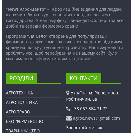
“News Агро-Центр”
– інформаційне видання для людей,
які хочуть бути в курсі основних трендів сільського
господарства. У нашому фокусі знаходяться, перш за все,
дрібні та середні фермери України.
Програма
“Ля Село”
створена для популяризації
фермерства, адже саме сільське господарство підтримує
країну на шляху до успішного розвитку. Наші журналісти
зроблять усе, щоб перебування на нашому сайті було
максимально інформативним та цікавим.
РОЗДІЛИ
КОНТАКТИ
АГРОТЕХНІКА
Україна, м. Рівне, пров.
Робітничий, 6а
АГРОПОЛІТИКА
+38 067 364 71 72
АГРОПРАВО
agroc.news@gmail.com
ЕКО-ФЕРМЕРСТВО
Зворотній зв’язок
ТВАРИННИЦТВО