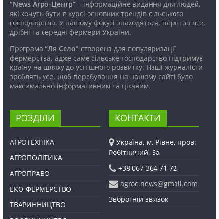
“News Агро-Центр”
– інформаційне видання для людей,
які хочуть бути в курсі основних трендів сільського
господарства. У нашому фокусі знаходяться, перш за все,
дрібні та середні фермери України.
Програма
“Ля Село”
створена для популяризації
фермерства, адже саме сільське господарство підтримує
країну на шляху до успішного розвитку. Наші журналісти
зроблять усе, щоб перебування на нашому сайті було
максимально інформативним та цікавим.
РОЗДІЛИ
КОНТАКТИ
АГРОТЕХНІКА
Україна, м. Рівне, пров.
Робітничий, 6а
АГРОПОЛІТИКА
+38 067 364 71 72
АГРОПРАВО
agroc.news@gmail.com
ЕКО-ФЕРМЕРСТВО
Зворотній зв’язок
ТВАРИННИЦТВО