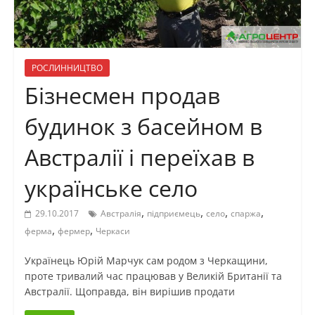
РОСЛИННИЦТВО
Бізнесмен продав
будинок з басейном в
Австралії і переїхав в
українське село
,
,
,
,
29.10.2017
Австралія
підприємець
село
спаржа
,
,
ферма
фермер
Черкаси
Українець Юрій Марчук сам родом з Черкащини,
проте тривалий час працював у Великій Британії та
Австралії. Щоправда, він вирішив продати