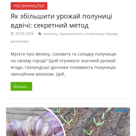
РОСЛИННИЦТВО
Як збільшити урожай полуниці
вдвічі: секретний метод
,
,
,
20.05.2026
молоко
підживлення
полуниця
поради
дачникам
Мрієте про велику, соковиту та солодку полуницю
на своєму городі? Щоб отримати значний урожай
ягоди, голландські дачники поливають полуницю
звичайним молоком. Цей,
Більше...