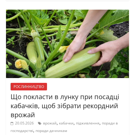
РОСЛИННИЦТВО
Що покласти в лунку при посадці
кабачків, щоб зібрати рекордний
врожай
,
,
,
20.05.2026
врожай
кабачки
підживлення
поради в
,
господарстві
поради дачникам