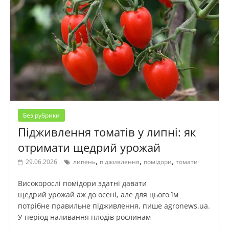
Без рубрики
Підживлення томатів у липні: як
отримати щедрий урожай
,
,
,
29.06.2026
липень
підживлення
помідори
томати
Високорослі помідори здатні давати
щедрий урожай аж до осені, але для цього їм
потрібне правильне підживлення, пише agronews.ua.
У період наливання плодів рослинам