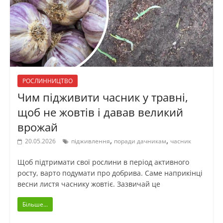
РОСЛИННИЦТВО
Чим підживити часник у травні,
щоб не жовтів і давав великий
врожай
,
,
20.05.2026
підживлення
поради дачникам
часник
Щоб підтримати свої рослини в період активного
росту, варто подумати про добрива. Саме наприкінці
весни листя часнику жовтіє. Зазвичай це
Більше...