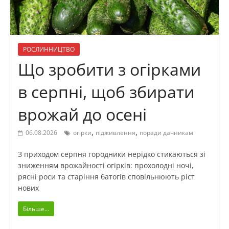
РОСЛИННИЦТВО
Що зробити з огірками
в серпні, щоб збирати
врожай до осені
,
,
06.08.2026
огірки
підживлення
поради дачникам
З приходом серпня городники нерідко стикаються зі
зниженням врожайності огірків: прохолодні ночі,
рясні роси та старіння батогів сповільнюють ріст
нових
Більше...