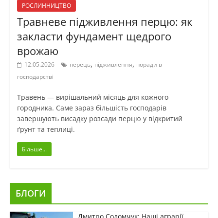
РОСЛИННИЦТВО
Травневе підживлення перцю: як
закласти фундамент щедрого
врожаю
,
,
12.05.2026
перець
підживлення
поради в
господарстві
Травень — вирішальний місяць для кожного
городника. Саме зараз більшість господарів
завершують висадку розсади перцю у відкритий
ґрунт та теплиці.
Більше...
БЛОГИ
Дмитро Соломчук: Наші аграрії