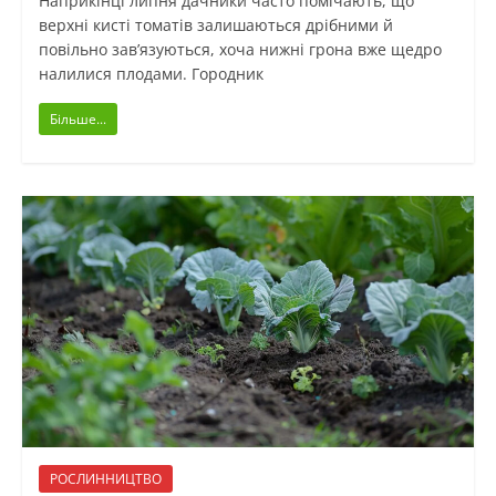
Наприкінці липня дачники часто помічають, що
верхні кисті томатів залишаються дрібними й
повільно зав’язуються, хоча нижні грона вже щедро
налилися плодами. Городник
Більше...
РОСЛИННИЦТВО