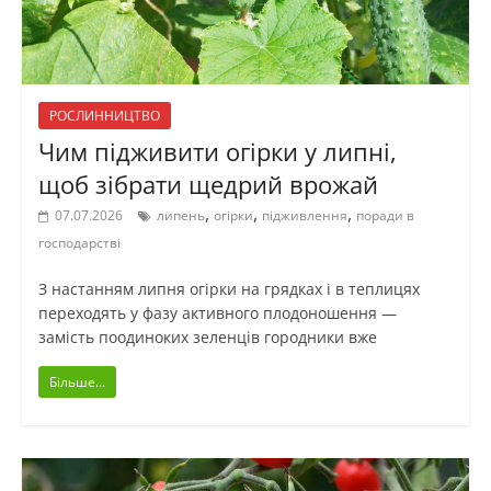
РОСЛИННИЦТВО
Чим підживити огірки у липні,
щоб зібрати щедрий врожай
,
,
,
07.07.2026
липень
огірки
підживлення
поради в
господарстві
З настанням липня огірки на грядках і в теплицях
переходять у фазу активного плодоношення —
замість поодиноких зеленців городники вже
Більше...