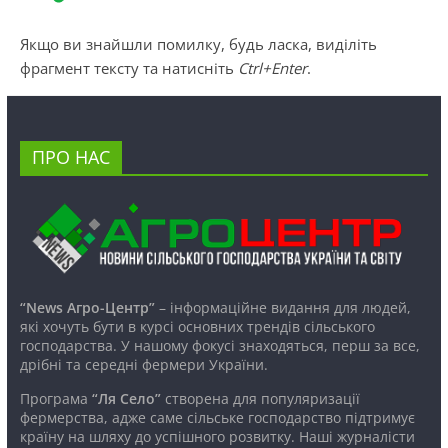
Якщо ви знайшли помилку, будь ласка, виділіть
фрагмент тексту та натисніть
Ctrl+Enter
.
ПРО НАС
“News Агро-Центр”
– інформаційне видання для людей,
які хочуть бути в курсі основних трендів сільського
господарства. У нашому фокусі знаходяться, перш за все,
дрібні та середні фермери України.
Програма
“Ля Село”
створена для популяризації
фермерства, адже саме сільське господарство підтримує
країну на шляху до успішного розвитку. Наші журналісти