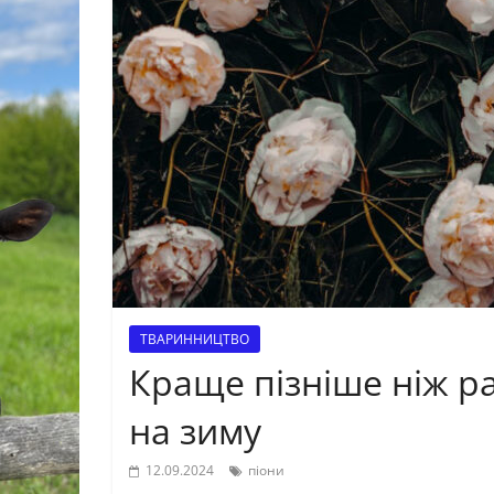
ТВАРИННИЦТВО
Краще пізніше ніж ра
на зиму
12.09.2024
піони