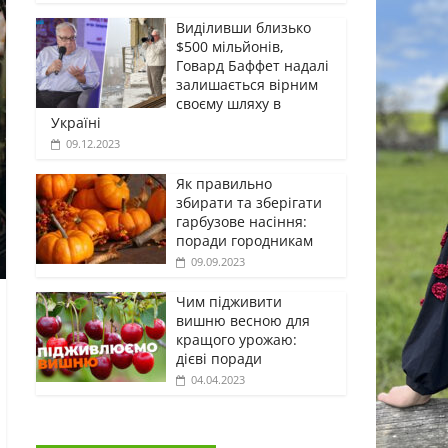
Виділивши близько
$500 мільйонів,
Говард Баффет надалі
залишається вірним
своєму шляху в
Україні
09.12.2023
Як правильно
збирати та зберігати
гарбузове насіння:
поради городникам
09.09.2023
Чим підживити
вишню весною для
кращого урожаю:
дієві поради
04.04.2023