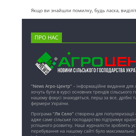
Якщо ви знайшли помилку, будь ласка, виділіт
ПРО НАС
“News Агро-Центр”
– інформаційне видання для 
хочуть бути в курсі основних трендів сільського 
нашому фокусі знаходяться, перш за все, дрібні т
фермери України.
Програма
“Ля Село”
створена для популяризації
адже саме сільське господарство підтримує країн
успішного розвитку. Наші журналісти зроблять ус
перебування на нашому сайті було максимально