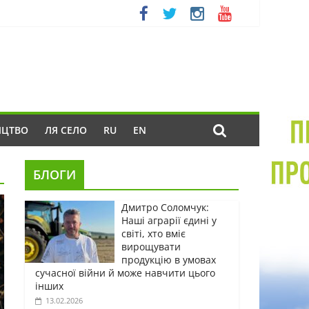
ИЦТВО
ЛЯ СЕЛО
RU
EN
БЛОГИ
Дмитро Соломчук:
Наші аграрії єдині у
світі, хто вміє
вирощувати
продукцію в умовах
сучасної війни й може навчити цього
інших
13.02.2026