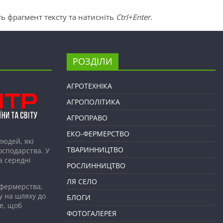
ь фрагмент тексту та натисніть
Ctrl+Enter
.
РОЗДІЛИ
АГРОТЕХНІКА
АГРОПОЛІТИКА
АГРОПРАВО
ЕКО-ФЕРМЕРСТВО
людей, які
ТВАРИННИЦТВО
господарства. У
а середні
РОСЛИННИЦТВО
ЛЯ СЕЛО
 фермерства,
у на шляху до
БЛОГИ
е, щоб
ФОТОГАЛЕРЕЯ