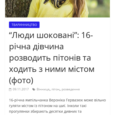
ТВАРИННИЦТВО
“Люди шоковані”: 16-
річна дівчина
розводить пітонів та
ходить з ними містом
(фото)
,
,
09.11.2017
Вінниця
пітон
розведення
16-річна ямпільчанка Вероніка Гервазюк може вільно
гуляти містом із пітоном на шиї. Інколи такі
прогулянки збирають десятки дивних та