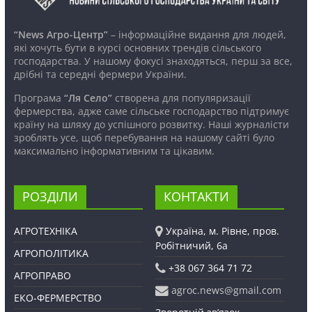
“News Агро-Центр”
– інформаційне видання для людей,
які хочуть бути в курсі основних трендів сільського
господарства. У нашому фокусі знаходяться, перш за все,
дрібні та середні фермери України.
Програма
“Ля Село”
створена для популяризації
фермерства, адже саме сільське господарство підтримує
країну на шляху до успішного розвитку. Наші журналісти
зроблять усе, щоб перебування на нашому сайті було
максимально інформативним та цікавим.
РОЗДІЛИ
КОНТАКТИ
АГРОТЕХНІКА
Україна, м. Рівне, пров.
Робітничий, 6а
АГРОПОЛІТИКА
+38 067 364 71 72
АГРОПРАВО
agroc.news@gmail.com
ЕКО-ФЕРМЕРСТВО