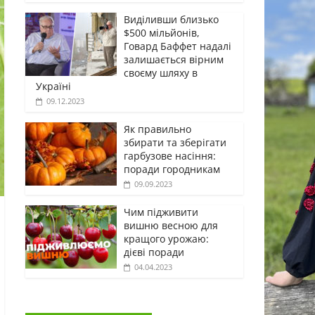
Виділивши близько
$500 мільйонів,
Говард Баффет надалі
залишається вірним
своєму шляху в
Україні
09.12.2023
Як правильно
збирати та зберігати
гарбузове насіння:
поради городникам
09.09.2023
Чим підживити
вишню весною для
кращого урожаю:
дієві поради
04.04.2023