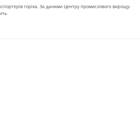
­пор­терів горіха. За да­­ни­ми Цен­т­ру про­мис­ло­во­го ви­ро­щу­
вить