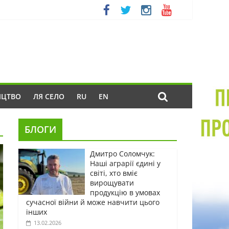
ИЦТВО
ЛЯ СЕЛО
RU
EN
БЛОГИ
Дмитро Соломчук:
Наші аграрії єдині у
світі, хто вміє
вирощувати
продукцію в умовах
сучасної війни й може навчити цього
інших
13.02.2026