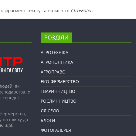
ь фрагмент тексту та натисніть
Ctrl+Enter
.
РОЗДІЛИ
АГРОТЕХНІКА
АГРОПОЛІТИКА
АГРОПРАВО
ЕКО-ФЕРМЕРСТВО
людей, які
ТВАРИННИЦТВО
господарства. У
а середні
РОСЛИННИЦТВО
ЛЯ СЕЛО
 фермерства,
у на шляху до
БЛОГИ
е, щоб
ФОТОГАЛЕРЕЯ