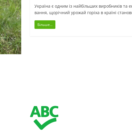
Ук­раїна є од­ним із найбільших ви­­робників та ек­с
ван­ня, щорічний уро­жай горіха в країні ста­но­
Більше...