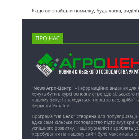
Якщо ви знайшли помилку, будь ласка, виділіт
ПРО НАС
“News Агро-Центр”
– інформаційне видання для 
хочуть бути в курсі основних трендів сільського 
нашому фокусі знаходяться, перш за все, дрібні т
фермери України.
Програма
“Ля Село”
створена для популяризації
адже саме сільське господарство підтримує країн
успішного розвитку. Наші журналісти зроблять ус
перебування на нашому сайті було максимально