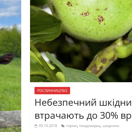
РОСЛИННИЦТВО
Небезпечний шкідник
втрачають до 30% вр
,
,
05.10.2018
горіхи
плодожерка
шкідники