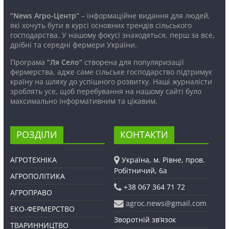
“News Агро-Центр”
– інформаційне видання для людей,
які хочуть бути в курсі основних трендів сільського
господарства. У нашому фокусі знаходяться, перш за все,
дрібні та середні фермери України.
Програма
“Ля Село”
створена для популяризації
фермерства, адже саме сільське господарство підтримує
країну на шляху до успішного розвитку. Наші журналісти
зроблять усе, щоб перебування на нашому сайті було
максимально інформативним та цікавим.
РОЗДІЛИ
КОНТАКТИ
АГРОТЕХНІКА
Україна, м. Рівне, пров.
Робітничий, 6а
АГРОПОЛІТИКА
+38 067 364 71 72
АГРОПРАВО
agroc.news@gmail.com
ЕКО-ФЕРМЕРСТВО
Зворотній зв’язок
ТВАРИННИЦТВО