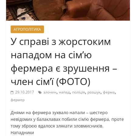
АГРОПОЛІТИКА
У справі з жорстоким
нападом на сім’ю
фермера є зрушення –
член сім’ї (ФОТО)
,
,
,
,
,
29.10.2017
злочин
напад
поліція
розшук
ферма
фермер
Днями на фермера зухвало напали – шестеро
невідомих у балаклавах побили сім’ю фермера, проте
тому зброєю вдалося злякати зловмисників.
Нападники