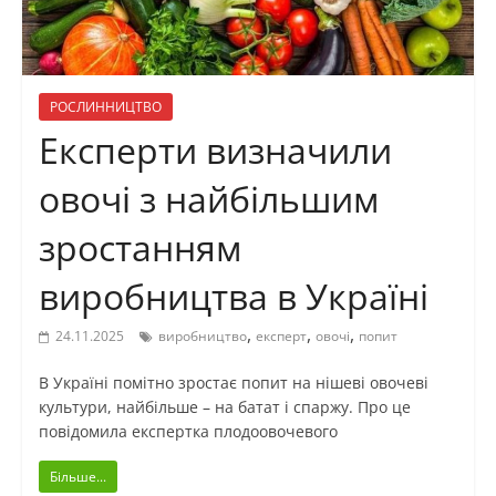
РОСЛИННИЦТВО
Експерти визначили
овочі з найбільшим
зростанням
виробництва в Україні
,
,
,
24.11.2025
виробництво
експерт
овочі
попит
В Україні помітно зростає попит на нішеві овочеві
культури, найбільше – на батат і спаржу. Про це
повідомила експертка плодоовочевого
Більше...