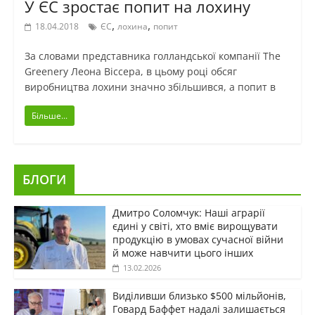
У ЄС зростає попит на лохину
,
,
18.04.2018
ЄС
лохина
попит
За словами представника голландської компанії The
Greenery Леона Віссера, в цьому році обсяг
виробництва лохини значно збільшився, а попит в
Більше...
БЛОГИ
Дмитро Соломчук: Наші аграрії
єдині у світі, хто вміє вирощувати
продукцію в умовах сучасної війни
й може навчити цього інших
13.02.2026
Виділивши близько $500 мільйонів,
Говард Баффет надалі залишається