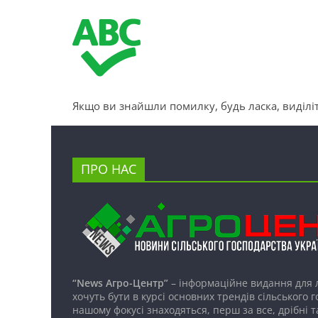
Якщо ви знайшли помилку, будь ласка, виділіт
ПРО НАС
“News Агро-Центр”
– інформаційне видання для 
хочуть бути в курсі основних трендів сільського 
нашому фокусі знаходяться, перш за все, дрібні т