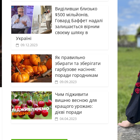
Виділивши близько
$500 мільйонів,
Говард Баффет надалі
залишається вірним
своєму шляху в
Україні
09.12.2023
Як правильно
збирати та зберігати
гарбузове насіння:
поради городникам
09.09.2023
Чим підживити
вишню весною для
кращого урожаю:
дієві поради
04.04.2023