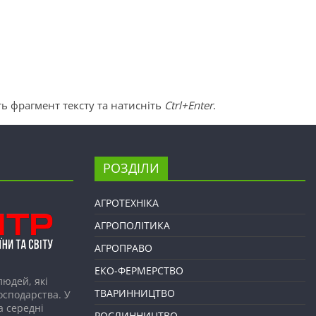
ь фрагмент тексту та натисніть
Ctrl+Enter
.
РОЗДІЛИ
АГРОТЕХНІКА
АГРОПОЛІТИКА
АГРОПРАВО
ЕКО-ФЕРМЕРСТВО
людей, які
ТВАРИННИЦТВО
господарства. У
а середні
РОСЛИННИЦТВО