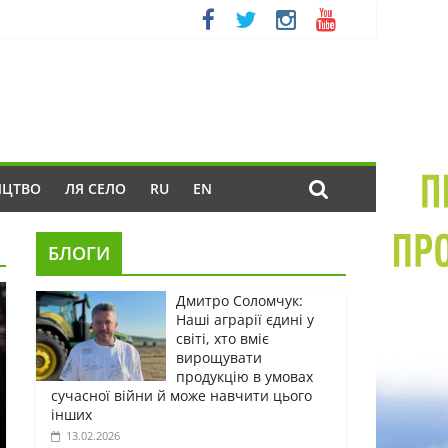
ИЦТВО
ЛЯ СЕЛО
RU
EN
БЛОГИ
Дмитро Соломчук:
Наші аграрії єдині у
світі, хто вміє
вирощувати
продукцію в умовах
сучасної війни й може навчити цього
інших
13.02.2026