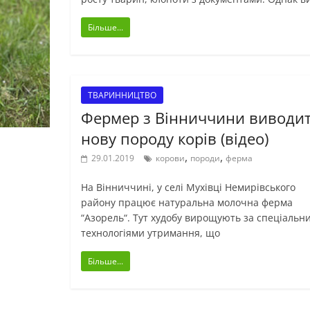
Більше...
ТВАРИННИЦТВО
Фермер з Вінниччини виводи
нову породу корів (відео)
,
,
29.01.2019
корови
породи
ферма
На Вінниччині, у селі Мухівці Немирівського
району працює натуральна молочна ферма
“Азорель“. Тут худобу вирощують за спеціальн
технологіями утримання, що
Більше...