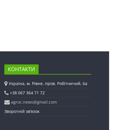
КОНТАКТИ
Україна, м. Рівне, пров. Робітничий, 6а
+38 067 364 71 72
agroc.news@gmail.com
Зворотній зв’язок