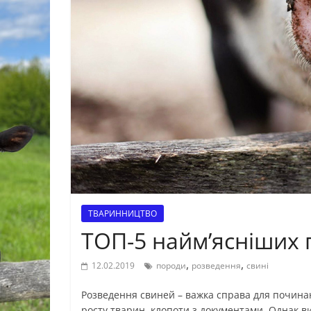
ТВАРИННИЦТВО
ТОП-5 найм’ясніших 
,
,
12.02.2019
породи
розведення
свині
Розведення свиней – важка справа для почина
росту тварин, клопоти з документами. Однак в