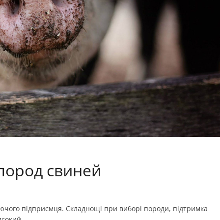
пород свиней
ючого підприємця. Складнощі при виборі породи, підтримка
исокий