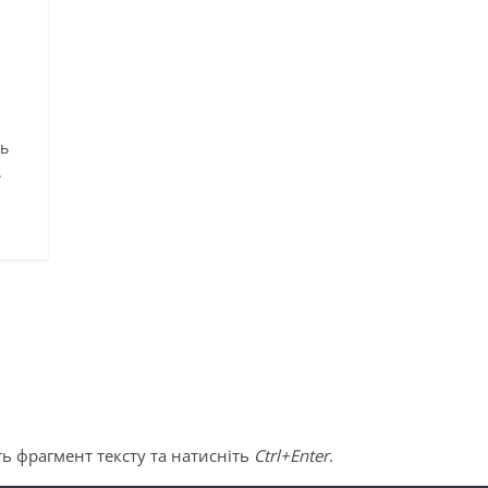
ть
.
ь фрагмент тексту та натисніть
Ctrl+Enter
.