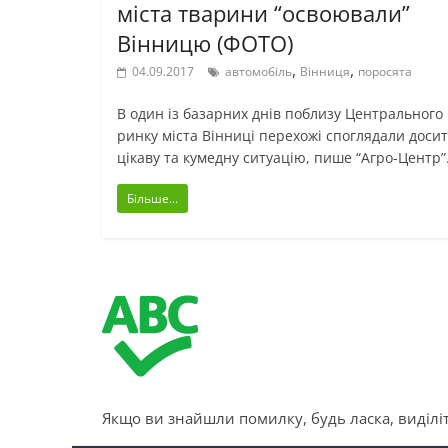
міста тварини “освоювали”
Вінницю (ФОТО)
,
,
04.09.2017
автомобіль
Вінниця
поросята
В один із базарних днів поблизу Центрального
ринку міста Вінниці перехожі споглядали доси
цікаву та кумедну ситуацію, пише “Агро-Центр”
Більше...
Якщо ви знайшли помилку, будь ласка, виділіт