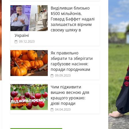
Виділивши близько
$500 мільйонів,
Говард Баффет надалі
залишається вірним
своєму шляху в
Україні
09.12.2023
Як правильно
збирати та зберігати
гарбузове насіння:
поради городникам
09.09.2023
Чим підживити
вишню весною для
кращого урожаю:
дієві поради
04.04.2023