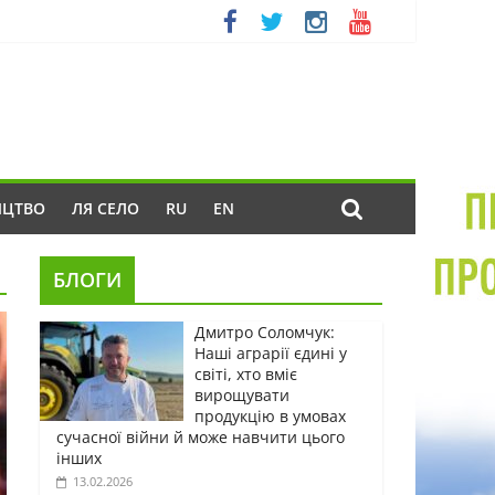
ИЦТВО
ЛЯ СЕЛО
RU
EN
БЛОГИ
Дмитро Соломчук:
Наші аграрії єдині у
світі, хто вміє
вирощувати
продукцію в умовах
сучасної війни й може навчити цього
інших
13.02.2026