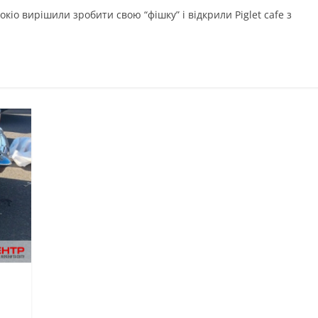
Токіо вирішили зробити свою “фішку” і відкрили Piglet cafe з