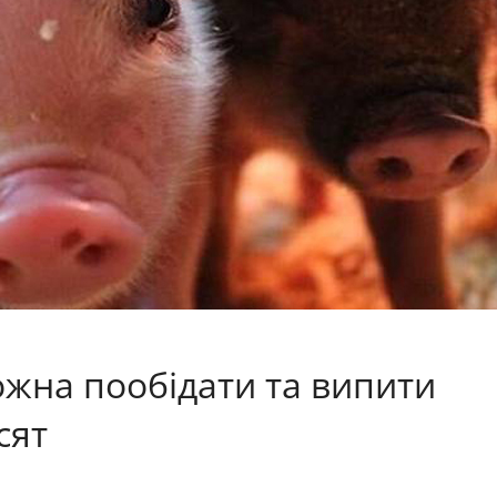
 можна пообідати та випити
сят