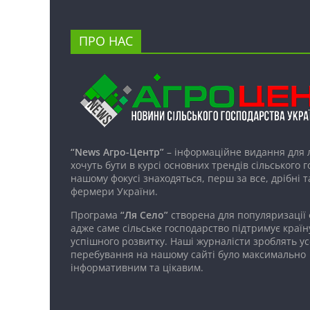
ПРО НАС
“News Агро-Центр”
– інформаційне видання для 
хочуть бути в курсі основних трендів сільського 
нашому фокусі знаходяться, перш за все, дрібні т
фермери України.
Програма
“Ля Село”
створена для популяризації
адже саме сільське господарство підтримує країн
успішного розвитку. Наші журналісти зроблять ус
перебування на нашому сайті було максимально
інформативним та цікавим.