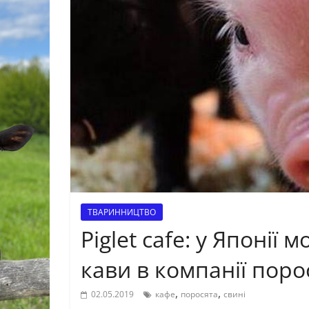
ТВАРИННИЦТВО
Piglet cafe: у Японії
кави в компанії поро
,
,
02.05.2019
кафе
поросята
свині