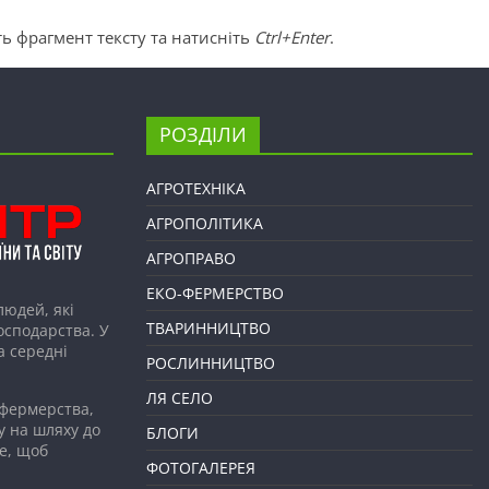
ь фрагмент тексту та натисніть
Ctrl+Enter
.
РОЗДІЛИ
АГРОТЕХНІКА
АГРОПОЛІТИКА
АГРОПРАВО
ЕКО-ФЕРМЕРСТВО
людей, які
ТВАРИННИЦТВО
господарства. У
а середні
РОСЛИННИЦТВО
ЛЯ СЕЛО
 фермерства,
у на шляху до
БЛОГИ
е, щоб
ФОТОГАЛЕРЕЯ