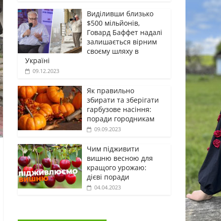
Виділивши близько
$500 мільйонів,
Говард Баффет надалі
залишається вірним
своєму шляху в
Україні
09.12.2023
Як правильно
збирати та зберігати
гарбузове насіння:
поради городникам
09.09.2023
Чим підживити
вишню весною для
кращого урожаю:
дієві поради
04.04.2023