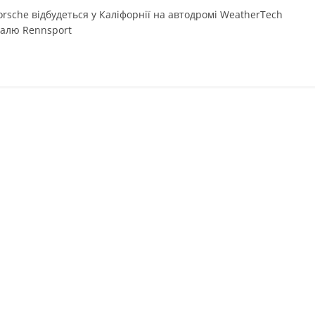
rsche відбудеться у Каліфорнії на автодромі WeatherTech
валю Rennsport