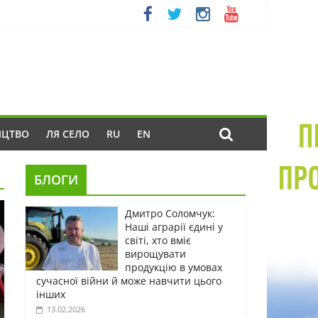
ИЦТВО
ЛЯ СЕЛО
RU
EN
БЛОГИ
Дмитро Соломчук:
Наші аграрії єдині у
світі, хто вміє
вирощувати
продукцію в умовах
сучасної війни й може навчити цього
інших
13.02.2026