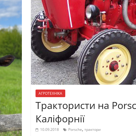
АГРОТЕХНІКА
Трактористи на Pors
Каліфорнії
,
10.09.2018
Porsche
трактори