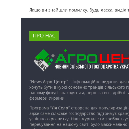
Якщо ви знайшли помилку, будь ласка, виділіт
ПРО НАС
“News Агро-Центр”
– інформаційне видання для 
хочуть бути в курсі основних трендів сільського 
нашому фокусі знаходяться, перш за все, дрібні т
фермери України.
Програма
“Ля Село”
створена для популяризації
адже саме сільське господарство підтримує країн
успішного розвитку. Наші журналісти зроблять ус
перебування на нашому сайті було максимально