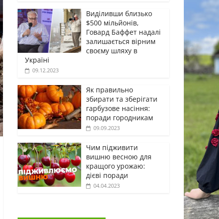
Виділивши близько
$500 мільйонів,
Говард Баффет надалі
залишається вірним
своєму шляху в
Україні
09.12.2023
Як правильно
збирати та зберігати
гарбузове насіння:
поради городникам
09.09.2023
Чим підживити
вишню весною для
кращого урожаю:
дієві поради
04.04.2023