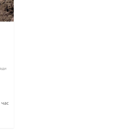
ади
 час