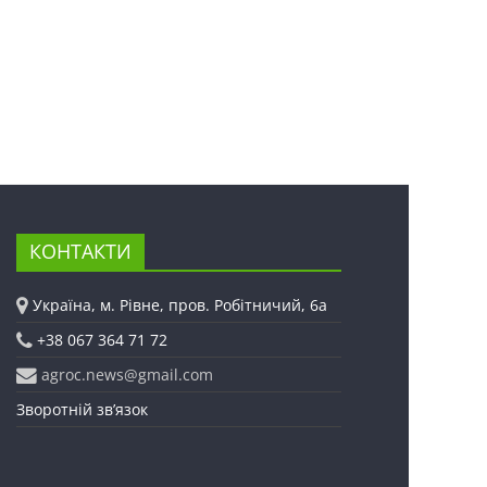
КОНТАКТИ
Україна, м. Рівне, пров. Робітничий, 6а
+38 067 364 71 72
agroc.news@gmail.com
Зворотній зв’язок