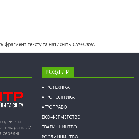
ь фрагмент тексту та натисніть
Ctrl+Enter
.
РОЗДІЛИ
АГРОТЕХНІКА
АГРОПОЛІТИКА
АГРОПРАВО
ЕКО-ФЕРМЕРСТВО
людей, які
ТВАРИННИЦТВО
господарства. У
а середні
РОСЛИННИЦТВО