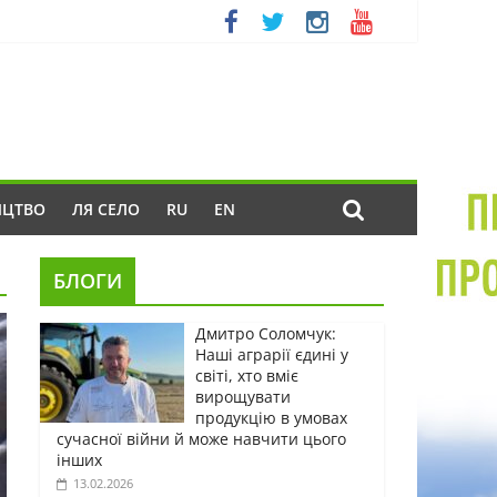
ИЦТВО
ЛЯ СЕЛО
RU
EN
БЛОГИ
Дмитро Соломчук:
Наші аграрії єдині у
світі, хто вміє
вирощувати
продукцію в умовах
сучасної війни й може навчити цього
інших
13.02.2026