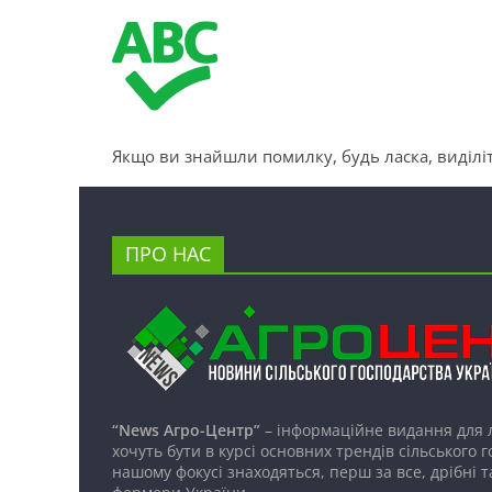
Якщо ви знайшли помилку, будь ласка, виділіт
ПРО НАС
“News Агро-Центр”
– інформаційне видання для 
хочуть бути в курсі основних трендів сільського 
нашому фокусі знаходяться, перш за все, дрібні т