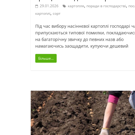
,
,
29.01.2026
картопля
поради в господарстві
пос
,
картоплі
сорт
Під час вибору насіннєвої картоплі господарі ч
припускаються типової помилки, покладаючис
на багаторічну звичку до певних назв або
намагаючись заощадити, купуючи дешевий
Більше...