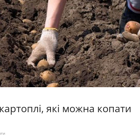
 картоплі, які можна копати
рти