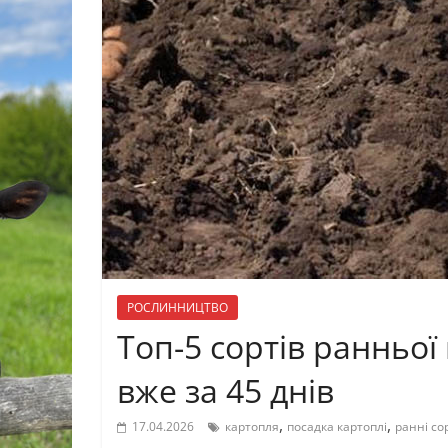
РОСЛИННИЦТВО
Топ-5 сортів ранньої
вже за 45 днів
,
,
17.04.2026
картопля
посадка картоплі
ранні со