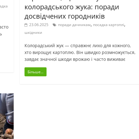
колорадського жука: поради
адка
досвідчених городників
,
,
23.06.2025
поради дачникам
посадка картоплі
асто
шкідники
ь
Колорадський жук — справжнє лихо для кожного,
хто вирощує картоплю. Він швидко розмножується,
завдає значної шкоди врожаю і часто виживає
Більше...