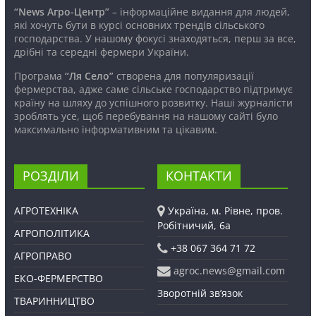
“News Агро-Центр”
– інформаційне видання для людей,
які хочуть бути в курсі основних трендів сільського
господарства. У нашому фокусі знаходяться, перш за все,
дрібні та середні фермери України.
Програма
“Ля Село”
створена для популяризації
фермерства, адже саме сільське господарство підтримує
країну на шляху до успішного розвитку. Наші журналісти
зроблять усе, щоб перебування на нашому сайті було
максимально інформативним та цікавим.
РОЗДІЛИ
КОНТАКТИ
АГРОТЕХНІКА
Україна, м. Рівне, пров.
Робітничий, 6а
АГРОПОЛІТИКА
+38 067 364 71 72
АГРОПРАВО
agroc.news@gmail.com
ЕКО-ФЕРМЕРСТВО
Зворотній зв’язок
ТВАРИННИЦТВО