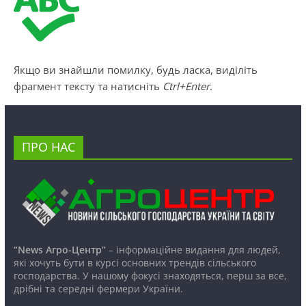
Якщо ви знайшли помилку, будь ласка, виділіть
фрагмент тексту та натисніть
Ctrl+Enter
.
ПРО НАС
“News Агро-Центр”
– інформаційне видання для людей,
які хочуть бути в курсі основних трендів сільського
господарства. У нашому фокусі знаходяться, перш за все,
дрібні та середні фермери України.