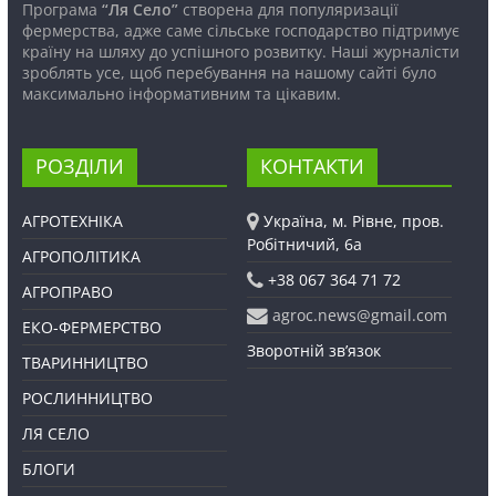
Програма
“Ля Село”
створена для популяризації
фермерства, адже саме сільське господарство підтримує
країну на шляху до успішного розвитку. Наші журналісти
зроблять усе, щоб перебування на нашому сайті було
максимально інформативним та цікавим.
РОЗДІЛИ
КОНТАКТИ
АГРОТЕХНІКА
Україна, м. Рівне, пров.
Робітничий, 6а
АГРОПОЛІТИКА
+38 067 364 71 72
АГРОПРАВО
agroc.news@gmail.com
ЕКО-ФЕРМЕРСТВО
Зворотній зв’язок
ТВАРИННИЦТВО
РОСЛИННИЦТВО
ЛЯ СЕЛО
БЛОГИ