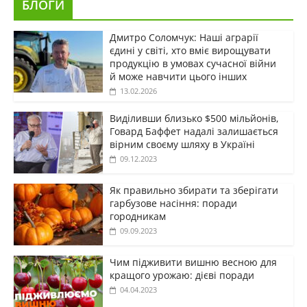
БЛОГИ
Дмитро Соломчук: Наші аграрії
єдині у світі, хто вміє вирощувати
продукцію в умовах сучасної війни
й може навчити цього інших
13.02.2026
Виділивши близько $500 мільйонів,
Говард Баффет надалі залишається
вірним своєму шляху в Україні
09.12.2023
Як правильно збирати та зберігати
гарбузове насіння: поради
городникам
09.09.2023
Чим підживити вишню весною для
кращого урожаю: дієві поради
04.04.2023