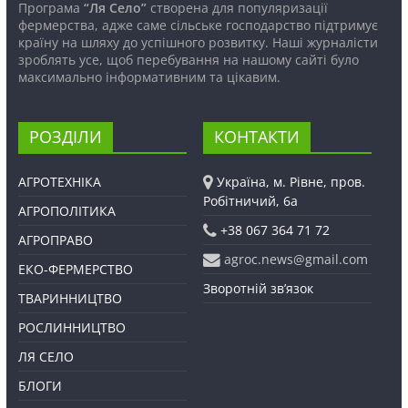
Програма
“Ля Село”
створена для популяризації
фермерства, адже саме сільське господарство підтримує
країну на шляху до успішного розвитку. Наші журналісти
зроблять усе, щоб перебування на нашому сайті було
максимально інформативним та цікавим.
РОЗДІЛИ
КОНТАКТИ
АГРОТЕХНІКА
Україна, м. Рівне, пров.
Робітничий, 6а
АГРОПОЛІТИКА
+38 067 364 71 72
АГРОПРАВО
agroc.news@gmail.com
ЕКО-ФЕРМЕРСТВО
Зворотній зв’язок
ТВАРИННИЦТВО
РОСЛИННИЦТВО
ЛЯ СЕЛО
БЛОГИ