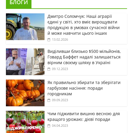
БЛОГИ
Дмитро Соломчук: Наші аграрії
єдині у світі, хто вміє вирощувати
продукцію в умовах сучасної війни
й може навчити цього інших
13.02.2026
Виділивши близько $500 мільйонів,
Говард Баффет надалі залишається
вірним своєму шляху в Україні
09.12.2023
Як правильно збирати та зберігати
гарбузове насіння: поради
городникам
09.09.2023
Чим підживити вишню весною для
кращого урожаю: дієві поради
04.04.2023