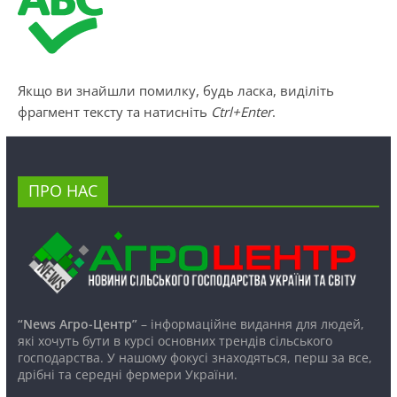
Якщо ви знайшли помилку, будь ласка, виділіть
фрагмент тексту та натисніть
Ctrl+Enter
.
ПРО НАС
“News Агро-Центр”
– інформаційне видання для людей,
які хочуть бути в курсі основних трендів сільського
господарства. У нашому фокусі знаходяться, перш за все,
дрібні та середні фермери України.