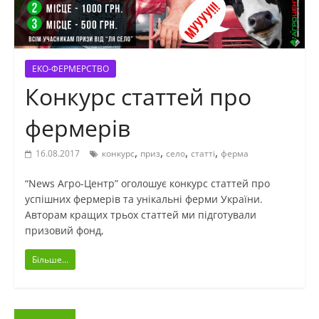
ЕКО-ФЕРМЕРСТВО
Конкурс статтей про
фермерів
,
,
,
,
16.08.2017
конкурс
приз
село
статті
ферма
“News Агро-Центр” оголошує конкурс статтей про
успішних фермерів та унікальні ферми України.
Авторам кращих трьох статтей ми підготували
призовий фонд,
Більше...