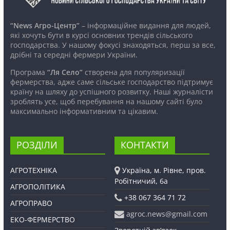
“News Агро-Центр”
– інформаційне видання для людей,
які хочуть бути в курсі основних трендів сільського
господарства. У нашому фокусі знаходяться, перш за все,
дрібні та середні фермери України.
Програма
“Ля Село”
створена для популяризації
фермерства, адже саме сільське господарство підтримує
країну на шляху до успішного розвитку. Наші журналісти
зроблять усе, щоб перебування на нашому сайті було
максимально інформативним та цікавим.
РОЗДІЛИ
КОНТАКТИ
АГРОТЕХНІКА
Україна, м. Рівне, пров.
Робітничий, 6а
АГРОПОЛІТИКА
+38 067 364 71 72
АГРОПРАВО
agroc.news@gmail.com
ЕКО-ФЕРМЕРСТВО