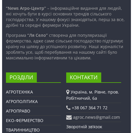
“News Агро-Центр”
– інформаційне видання для людей,
які хочуть бути в курсі основних трендів сільського
господарства. У нашому фокусі знаходяться, перш за все,
дрібні та середні фермери України.
Програма
“Ля Село”
створена для популяризації
фермерства, адже саме сільське господарство підтримує
країну на шляху до успішного розвитку. Наші журналісти
зроблять усе, щоб перебування на нашому сайті було
максимально інформативним та цікавим.
РОЗДІЛИ
КОНТАКТИ
АГРОТЕХНІКА
Україна, м. Рівне, пров.
Робітничий, 6а
АГРОПОЛІТИКА
+38 067 364 71 72
АГРОПРАВО
agroc.news@gmail.com
ЕКО-ФЕРМЕРСТВО
Зворотній зв’язок
ТВАРИННИЦТВО