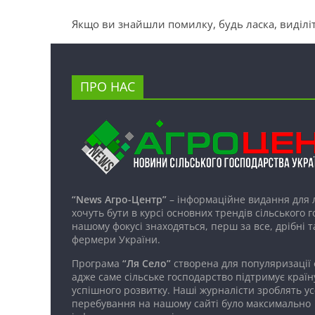
Якщо ви знайшли помилку, будь ласка, виділіт
ПРО НАС
“News Агро-Центр”
– інформаційне видання для 
хочуть бути в курсі основних трендів сільського 
нашому фокусі знаходяться, перш за все, дрібні т
фермери України.
Програма
“Ля Село”
створена для популяризації
адже саме сільське господарство підтримує країн
успішного розвитку. Наші журналісти зроблять ус
перебування на нашому сайті було максимально