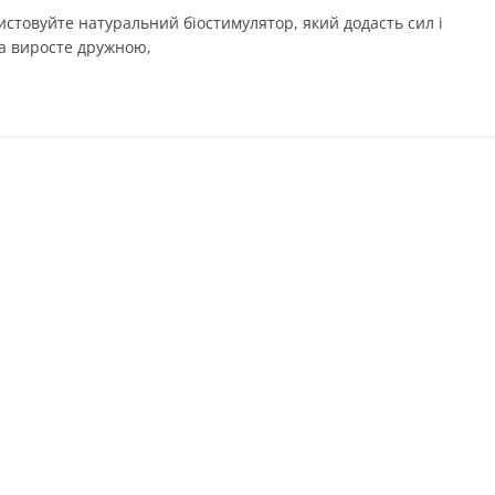
истовуйте натуральний біостимулятор, який додасть сил і
да виросте дружною,