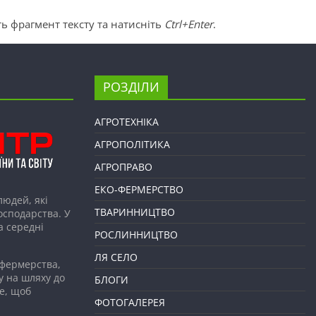
ь фрагмент тексту та натисніть
Ctrl+Enter
.
РОЗДІЛИ
АГРОТЕХНІКА
АГРОПОЛІТИКА
АГРОПРАВО
ЕКО-ФЕРМЕРСТВО
людей, які
ТВАРИННИЦТВО
господарства. У
а середні
РОСЛИННИЦТВО
ЛЯ СЕЛО
 фермерства,
у на шляху до
БЛОГИ
е, щоб
ФОТОГАЛЕРЕЯ