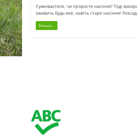
Сумніваєтеся, чи проросте насіння? Тоді викор
оживить будь-яке, навіть старе насіння! Розса
Більше...