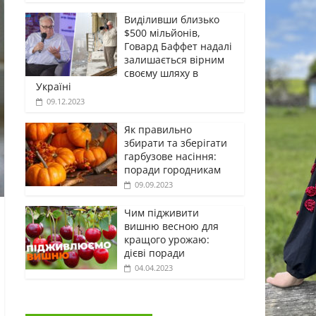
Виділивши близько
$500 мільйонів,
Говард Баффет надалі
залишається вірним
своєму шляху в
Україні
09.12.2023
Як правильно
збирати та зберігати
гарбузове насіння:
поради городникам
09.09.2023
Чим підживити
вишню весною для
кращого урожаю:
дієві поради
04.04.2023