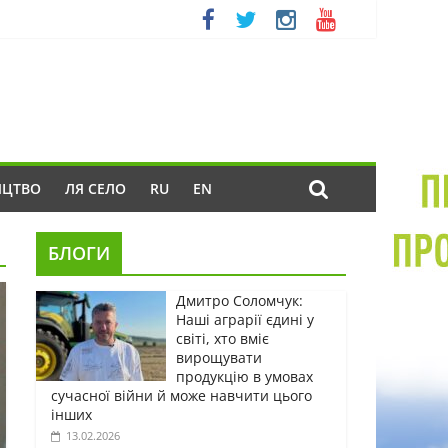
ИЦТВО
ЛЯ СЕЛО
RU
EN
БЛОГИ
Дмитро Соломчук:
Наші аграрії єдині у
світі, хто вміє
вирощувати
продукцію в умовах
сучасної війни й може навчити цього
інших
13.02.2026