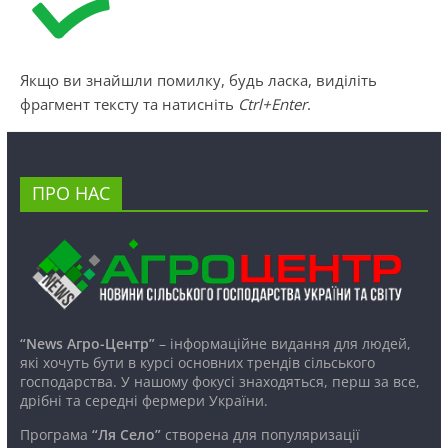
Якщо ви знайшли помилку, будь ласка, виділіть
фрагмент тексту та натисніть
Ctrl+Enter
.
ПРО НАС
“News Агро-Центр”
– інформаційне видання для людей,
які хочуть бути в курсі основних трендів сільського
господарства. У нашому фокусі знаходяться, перш за все,
дрібні та середні фермери України.
Програма
“Ля Село”
створена для популяризації