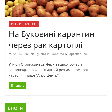
РОСЛИННИЦТВО
На Буковині карантин
через рак картоплі
,
,
,
22.01.2018
Буковина
карантин
картопля
рак
У місті Сторижинець Чернівецької області
запроваджено карантинний режим через рак
картоплі, пише “Агро-Центр”.
Більше...
БЛОГИ