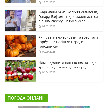
13.02.2026
Виділивши близько $500 мільйонів,
Говард Баффет надалі залишається
вірним своєму шляху в Україні
09.12.2023
Як правильно збирати та зберігати
гарбузове насіння: поради
городникам
09.09.2023
Чим підживити вишню весною для
кращого урожаю: дієві поради
04.04.2023
ПОГОДА ОНЛАЙН