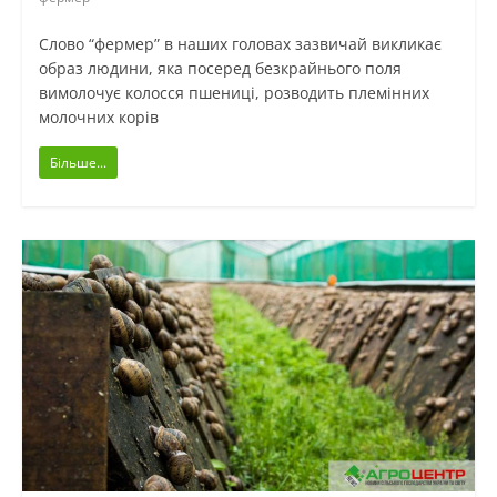
Слово “фермер” в наших головах зазвичай викликає
образ людини, яка посеред безкрайнього поля
вимолочує колосся пшениці, розводить племінних
молочних корів
Більше...