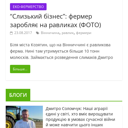
ЕКО-ФЕРМЕРСТВО
“Слизький бізнес”: фермер
заробляє на равликах (ФОТО)
,
,
23.08.2017
Вінничина
равлик
фермери
Біля міста Козятин, що на Вінниччині є равликова
ферма. Нині там утримується більше 10 тонн
молюсків. Займається розведення слимаків Дмитро
Більше...
БЛОГИ
Дмитро Соломчук: Наші аграрії
єдині у світі, хто вміє вирощувати
продукцію в умовах сучасної війни
й може навчити цього інших