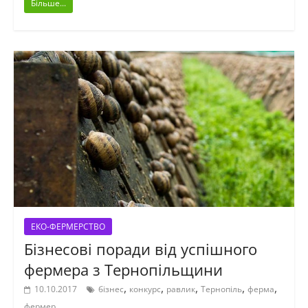
Більше...
ЕКО-ФЕРМЕРСТВО
Бізнесові поради від успішного
фермера з Тернопільщини
,
,
,
,
,
10.10.2017
бізнес
конкурс
равлик
Тернопіль
ферма
фермер