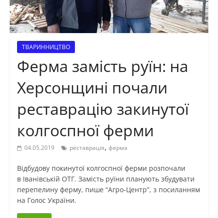
ТВАРИННИЦТВО
Ферма замість руїн: на
Херсонщині почали
реставрацію закинутої
колгоспної ферми
,
04.05.2019
реставрація
ферма
Відбудову покинутої колгоспної ферми розпочали
в Іванівській ОТГ. Замість руїни планують збудувати
перепелину ферму, пише “Агро-Центр”, з посиланням
на Голос України.