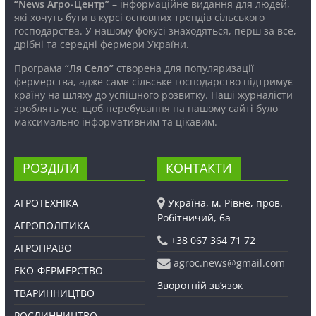
“News Агро-Центр”
– інформаційне видання для людей,
які хочуть бути в курсі основних трендів сільського
господарства. У нашому фокусі знаходяться, перш за все,
дрібні та середні фермери України.
Програма
“Ля Село”
створена для популяризації
фермерства, адже саме сільське господарство підтримує
країну на шляху до успішного розвитку. Наші журналісти
зроблять усе, щоб перебування на нашому сайті було
максимально інформативним та цікавим.
РОЗДІЛИ
КОНТАКТИ
АГРОТЕХНІКА
Україна, м. Рівне, пров.
Робітничий, 6а
АГРОПОЛІТИКА
+38 067 364 71 72
АГРОПРАВО
agroc.news@gmail.com
ЕКО-ФЕРМЕРСТВО
Зворотній зв’язок
ТВАРИННИЦТВО
РОСЛИННИЦТВО