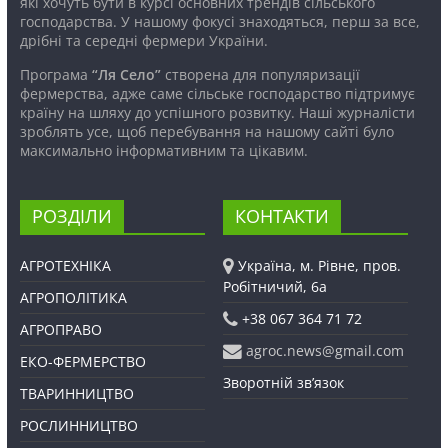
які хочуть бути в курсі основних трендів сільського
господарства. У нашому фокусі знаходяться, перш за все,
дрібні та середні фермери України.
Програма
“Ля Село”
створена для популяризації
фермерства, адже саме сільське господарство підтримує
країну на шляху до успішного розвитку. Наші журналісти
зроблять усе, щоб перебування на нашому сайті було
максимально інформативним та цікавим.
РОЗДІЛИ
КОНТАКТИ
АГРОТЕХНІКА
Україна, м. Рівне, пров.
Робітничий, 6а
АГРОПОЛІТИКА
+38 067 364 71 72
АГРОПРАВО
agroc.news@gmail.com
ЕКО-ФЕРМЕРСТВО
Зворотній зв’язок
ТВАРИННИЦТВО
РОСЛИННИЦТВО