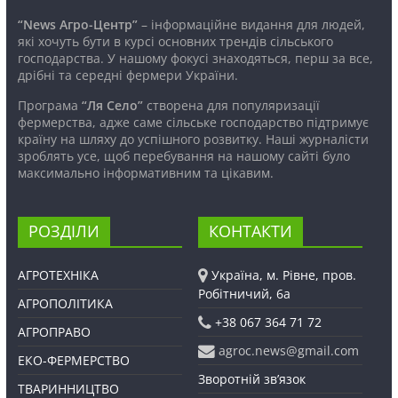
“News Агро-Центр”
– інформаційне видання для людей,
які хочуть бути в курсі основних трендів сільського
господарства. У нашому фокусі знаходяться, перш за все,
дрібні та середні фермери України.
Програма
“Ля Село”
створена для популяризації
фермерства, адже саме сільське господарство підтримує
країну на шляху до успішного розвитку. Наші журналісти
зроблять усе, щоб перебування на нашому сайті було
максимально інформативним та цікавим.
РОЗДІЛИ
КОНТАКТИ
АГРОТЕХНІКА
Україна, м. Рівне, пров.
Робітничий, 6а
АГРОПОЛІТИКА
+38 067 364 71 72
АГРОПРАВО
agroc.news@gmail.com
ЕКО-ФЕРМЕРСТВО
Зворотній зв’язок
ТВАРИННИЦТВО