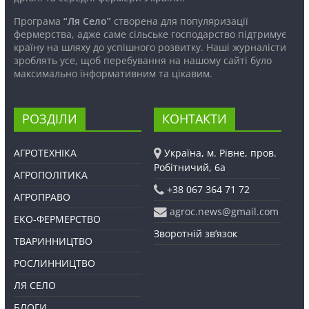
Програма
“Ля Село”
створена для популяризації
фермерства, адже саме сільське господарство підтримує
країну на шляху до успішного розвитку. Наші журналісти
зроблять усе, щоб перебування на нашому сайті було
максимально інформативним та цікавим.
РОЗДІЛИ
КОНТАКТИ
АГРОТЕХНІКА
Україна, м. Рівне, пров.
Робітничий, 6а
АГРОПОЛІТИКА
+38 067 364 71 72
АГРОПРАВО
agroc.news@gmail.com
ЕКО-ФЕРМЕРСТВО
Зворотній зв’язок
ТВАРИННИЦТВО
РОСЛИННИЦТВО
ЛЯ СЕЛО
БЛОГИ