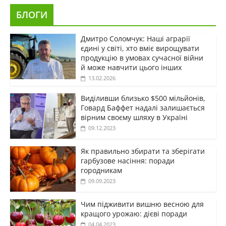
БЛОГИ
Дмитро Соломчук: Наші аграрії
єдині у світі, хто вміє вирощувати
продукцію в умовах сучасної війни
й може навчити цього інших
13.02.2026
Виділивши близько $500 мільйонів,
Говард Баффет надалі залишається
вірним своєму шляху в Україні
09.12.2023
Як правильно збирати та зберігати
гарбузове насіння: поради
городникам
09.09.2023
Чим підживити вишню весною для
кращого урожаю: дієві поради
04.04.2023