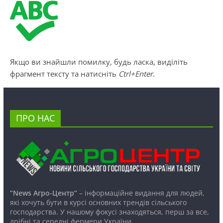
Якщо ви знайшли помилку, будь ласка, виділіть
фрагмент тексту та натисніть
Ctrl+Enter
.
ПРО НАС
“News Агро-Центр”
– інформаційне видання для людей,
які хочуть бути в курсі основних трендів сільського
господарства. У нашому фокусі знаходяться, перш за все,
дрібні та середні фермери України.