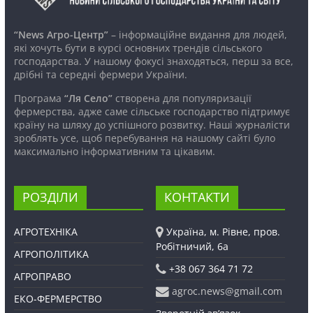
“News Агро-Центр”
– інформаційне видання для людей,
які хочуть бути в курсі основних трендів сільського
господарства. У нашому фокусі знаходяться, перш за все,
дрібні та середні фермери України.
Програма
“Ля Село”
створена для популяризації
фермерства, адже саме сільське господарство підтримує
країну на шляху до успішного розвитку. Наші журналісти
зроблять усе, щоб перебування на нашому сайті було
максимально інформативним та цікавим.
РОЗДІЛИ
КОНТАКТИ
АГРОТЕХНІКА
Україна, м. Рівне, пров.
Робітничий, 6а
АГРОПОЛІТИКА
+38 067 364 71 72
АГРОПРАВО
agroc.news@gmail.com
ЕКО-ФЕРМЕРСТВО