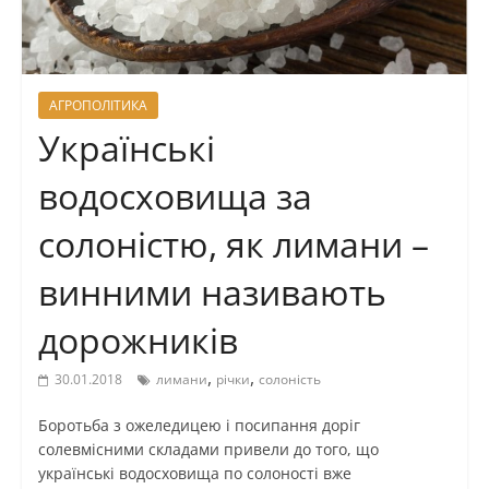
АГРОПОЛІТИКА
Українські
водосховища за
солоністю, як лимани –
винними називають
дорожників
,
,
30.01.2018
лимани
річки
солоність
Боротьба з ожеледицею і посипання доріг
солевмісними складами привели до того, що
українські водосховища по солоності вже