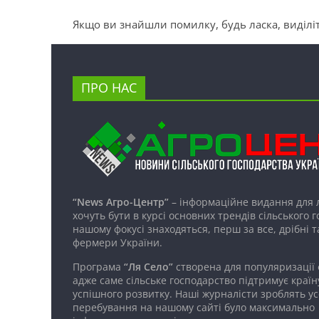
Якщо ви знайшли помилку, будь ласка, виділіт
ПРО НАС
“News Агро-Центр”
– інформаційне видання для 
хочуть бути в курсі основних трендів сільського 
нашому фокусі знаходяться, перш за все, дрібні т
фермери України.
Програма
“Ля Село”
створена для популяризації
адже саме сільське господарство підтримує країн
успішного розвитку. Наші журналісти зроблять ус
перебування на нашому сайті було максимально