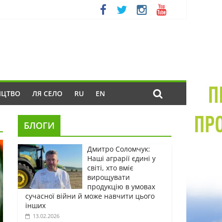
ИЦТВО
ЛЯ СЕЛО
RU
EN
БЛОГИ
Дмитро Соломчук:
Наші аграрії єдині у
світі, хто вміє
вирощувати
продукцію в умовах
сучасної війни й може навчити цього
інших
13.02.2026