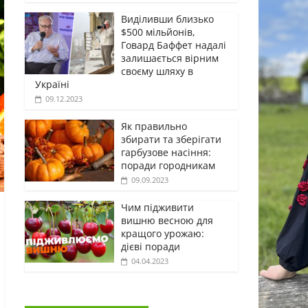
Виділивши близько
$500 мільйонів,
Говард Баффет надалі
залишається вірним
своєму шляху в
Україні
09.12.2023
Як правильно
збирати та зберігати
гарбузове насіння:
поради городникам
09.09.2023
Чим підживити
вишню весною для
кращого урожаю:
дієві поради
04.04.2023