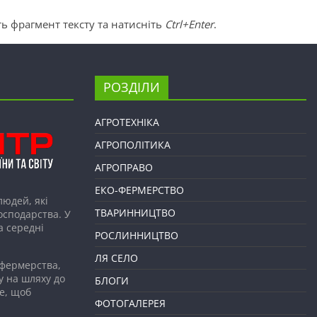
ь фрагмент тексту та натисніть
Ctrl+Enter
.
РОЗДІЛИ
АГРОТЕХНІКА
АГРОПОЛІТИКА
АГРОПРАВО
ЕКО-ФЕРМЕРСТВО
людей, які
ТВАРИННИЦТВО
господарства. У
а середні
РОСЛИННИЦТВО
ЛЯ СЕЛО
 фермерства,
у на шляху до
БЛОГИ
е, щоб
ФОТОГАЛЕРЕЯ