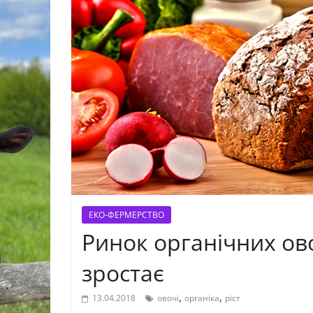
ЕКО-ФЕРМЕРСТВО
Ринок органічних ово
зростає
,
,
13.04.2018
овочі
органіка
ріст