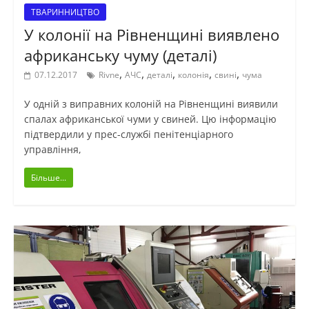
ТВАРИННИЦТВО
У колонії на Рівненщині виявлено
африканську чуму (деталі)
,
,
,
,
,
07.12.2017
Rivne
АЧС
деталі
колонія
свині
чума
У одній з виправних колоній на Рівненщині виявили
спалах африканської чуми у свиней. Цю інформацію
підтвердили у прес-службі пенітенціарного
управління,
Більше...