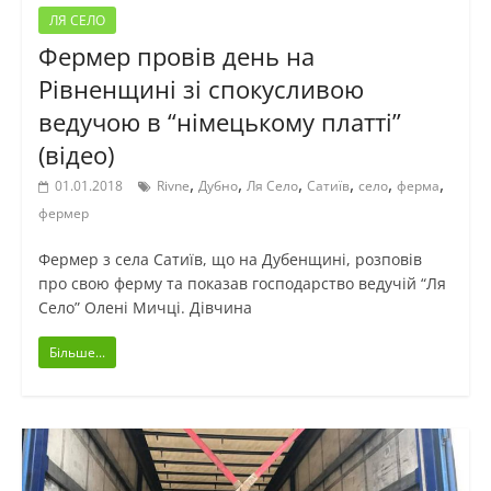
ЛЯ СЕЛО
Фермер провів день на
Рівненщині зі спокусливою
ведучою в “німецькому платті”
(відео)
,
,
,
,
,
,
01.01.2018
Rivne
Дубно
Ля Село
Сатиїв
село
ферма
фермер
Фермер з села Сатиїв, що на Дубенщині, розповів
про свою ферму та показав господарство ведучій “Ля
Село” Олені Мичці. Дівчина
Більше...