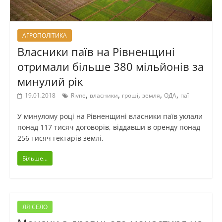
АГРОПОЛІТИКА
Власники паїв на Рівненщині
отримали більше 380 мільйонів за
минулий рік
,
,
,
,
,
19.01.2018
Rivne
власники
гроші
земля
ОДА
паї
У минулому році на Рівненщині власники паїв уклали
понад 117 тисяч договорів, віддавши в оренду понад
256 тисяч гектарів землі.
Більше...
ЛЯ СЕЛО