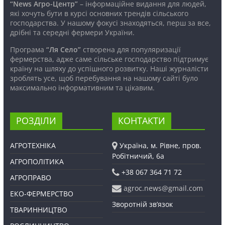
“News Агро-Центр”
– інформаційне видання для людей,
які хочуть бути в курсі основних трендів сільського
господарства. У нашому фокусі знаходяться, перш за все,
дрібні та середні фермери України.
Програма
“Ля Село”
створена для популяризації
фермерства, адже саме сільське господарство підтримує
країну на шляху до успішного розвитку. Наші журналісти
зроблять усе, щоб перебування на нашому сайті було
максимально інформативним та цікавим.
РОЗДІЛИ
КОНТАКТИ
АГРОТЕХНІКА
Україна, м. Рівне, пров.
Робітничий, 6а
АГРОПОЛІТИКА
+38 067 364 71 72
АГРОПРАВО
agroc.news@gmail.com
ЕКО-ФЕРМЕРСТВО
Зворотній зв’язок
ТВАРИННИЦТВО