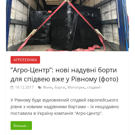
АГРОТЕХНІКА
“Агро-Центр”: нові надувні борти
для спідвею вже у Рівному (фото)
,
,
,
19.12.2017
Rivne
борти
Мототрек
спідвей
У Рівному буде відновлений спідвей європейського
рівня з новими надувними бортами – їх нещодавно
поставила в Україну компанія “Агро-Центр”.
Більше...