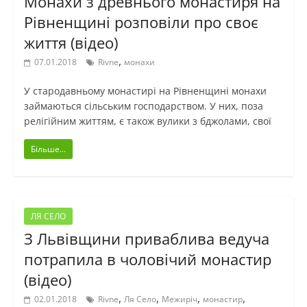
Монахи з древнього монастиря на
Рівненщині розповіли про своє
життя (відео)
,
07.01.2018
Rivne
монахи
У стародавньому монастирі на Рівненщині монахи
займаються сільським господарством. У них, поза
релігійним життям, є також вулики з бджолами, свої
Більше...
ЛЯ СЕЛО
З Львівщини приваблива ведуча
потрапила в чоловічий монастир
(відео)
,
,
,
,
02.01.2018
Rivne
Ля Село
Межиріч
монастир