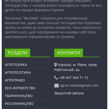
які хочуть бути в курсі основних трендів сільського
господарства. У нашому фокусі знаходяться, перш за все,
дрібні та середні фермери України.
Програма
“Ля Село”
створена для популяризації
фермерства, адже саме сільське господарство підтримує
країну на шляху до успішного розвитку. Наші журналісти
зроблять усе, щоб перебування на нашому сайті було
максимально інформативним та цікавим.
РОЗДІЛИ
КОНТАКТИ
АГРОТЕХНІКА
Україна, м. Рівне, пров.
Робітничий, 6а
АГРОПОЛІТИКА
+38 067 364 71 72
АГРОПРАВО
agroc.news@gmail.com
ЕКО-ФЕРМЕРСТВО
Зворотній зв’язок
ТВАРИННИЦТВО
РОСЛИННИЦТВО