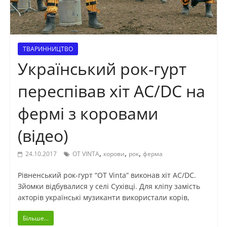
ТВАРИННИЦТВО
Український рок-гурт
переспівав хіт AC/DC на
фермі з коровами
(відео)
,
,
,
24.10.2017
OT VINTA
корови
рок
ферма
Рівненський рок-гурт “OT Vinta” виконав хіт AC/DC.
Зйомки відбувалися у селі Сухівці. Для кліпу замість
акторів українські музиканти використали корів,
Більше...