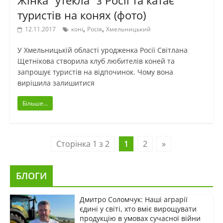
Жінка “утекла” з Росії та катає
туристів на конях (фото)
,
,
12.11.2017
коні
Росія
Хмельницький
У Хмельницькій області уродженка Росії Світлана
Щетнікова створила клуб любителів коней та
запрошує туристів на відпочинок. Чому вона
вирішила залишитися
Більше...
Сторінка 1 з 2
1
2
»
БЛОГИ
Дмитро Соломчук: Наші аграрії
єдині у світі, хто вміє вирощувати
продукцію в умовах сучасної війни