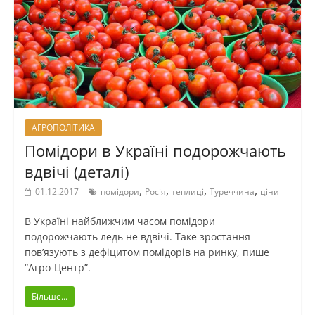
АГРОПОЛІТИКА
Помідори в Україні подорожчають
вдвічі (деталі)
,
,
,
,
01.12.2017
помідори
Росія
теплиці
Туреччина
ціни
В Україні найближчим часом помідори
подорожчають ледь не вдвічі. Таке зростання
пов’язують з дефіцитом помідорів на ринку, пише
“Агро-Центр”.
Більше...