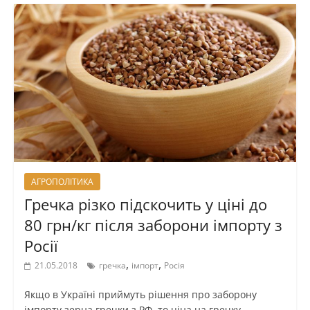
АГРОПОЛІТИКА
Гречка різко підскочить у ціні до
80 грн/кг після заборони імпорту з
Росії
,
,
21.05.2018
гречка
імпорт
Росія
Якщо в Україні приймуть рішення про заборону
імпорту зерна гречки з РФ, то ціна на гречку