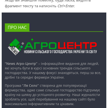
фрагмент тексту та натисніть
Ctrl+Enter
.
ПРО НАС
“News Агро-Центр”
– інформаційне видання для людей,
які хочуть бути в курсі основних трендів сільського
господарства. У нашому фокусі знаходяться, перш за все,
дрібні та середні фермери України.
Програма
“Ля Село”
створена для популяризації
фермерства, адже саме сільське господарство підтримує
країну на шляху до успішного розвитку. Наші журналісти
зроблять усе, щоб перебування на нашому сайті було
максимально інформативним та цікавим.