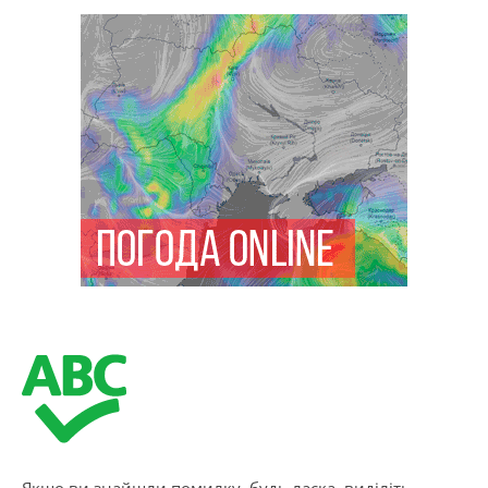
Якщо ви знайшли помилку, будь ласка, виділіть