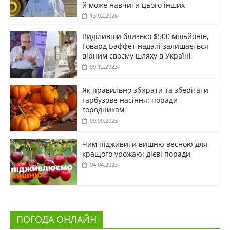
й може навчити цього інших
13.02.2026
Виділивши близько $500 мільйонів,
Говард Баффет надалі залишається
вірним своєму шляху в Україні
09.12.2023
Як правильно збирати та зберігати
гарбузове насіння: поради
городникам
09.09.2023
Чим підживити вишню весною для
кращого урожаю: дієві поради
04.04.2023
ПОГОДА ОНЛАЙН