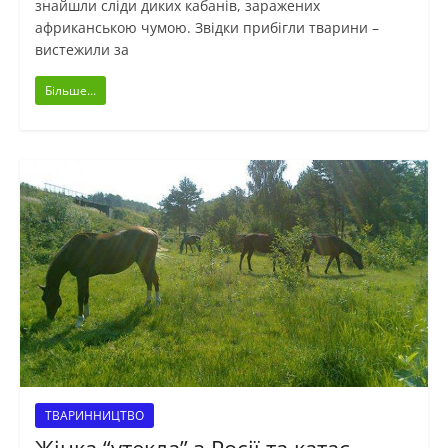
знайшли сліди диких кабанів, заражених
африканською чумою. Звідки прибігли тварини –
вистежили за
Більше...
ТВАРИННИЦТВО