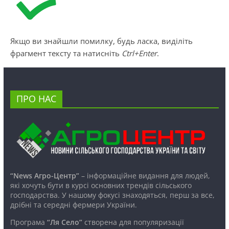
Якщо ви знайшли помилку, будь ласка, виділіть
фрагмент тексту та натисніть
Ctrl+Enter
.
ПРО НАС
“News Агро-Центр”
– інформаційне видання для людей,
які хочуть бути в курсі основних трендів сільського
господарства. У нашому фокусі знаходяться, перш за все,
дрібні та середні фермери України.
Програма
“Ля Село”
створена для популяризації