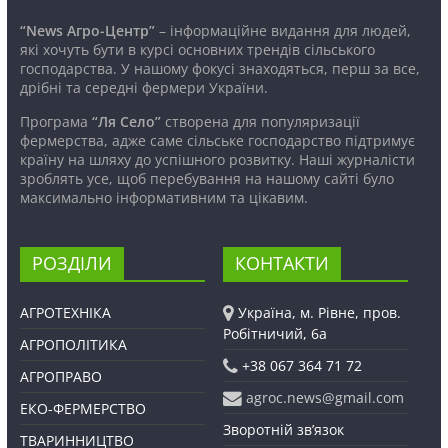
“News Агро-Центр”
– інформаційне видання для людей,
які хочуть бути в курсі основних трендів сільського
господарства. У нашому фокусі знаходяться, перш за все,
дрібні та середні фермери України.
Програма
“Ля Село”
створена для популяризації
фермерства, адже саме сільське господарство підтримує
країну на шляху до успішного розвитку. Наші журналісти
зроблять усе, щоб перебування на нашому сайті було
максимально інформативним та цікавим.
РОЗДІЛИ
КОНТАКТИ
АГРОТЕХНІКА
Україна, м. Рівне, пров.
Робітничий, 6а
АГРОПОЛІТИКА
+38 067 364 71 72
АГРОПРАВО
agroc.news@gmail.com
ЕКО-ФЕРМЕРСТВО
Зворотній зв’язок
ТВАРИННИЦТВО