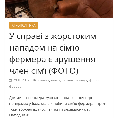
АГРОПОЛІТИКА
У справі з жорстоким
нападом на сім’ю
фермера є зрушення –
член сім’ї (ФОТО)
,
,
,
,
,
29.10.2017
злочин
напад
поліція
розшук
ферма
фермер
Днями на фермера зухвало напали – шестеро
невідомих у балаклавах побили сім’ю фермера, проте
тому зброєю вдалося злякати зловмисників.
Нападники