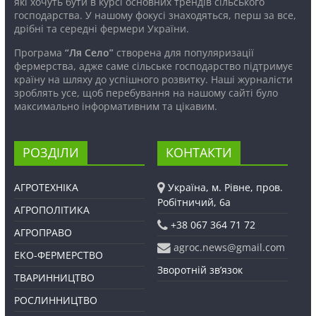
які хочуть бути в курсі основних трендів сільського
господарства. У нашому фокусі знаходяться, перш за все,
дрібні та середні фермери України.
Програма
“Ля Село”
створена для популяризації
фермерства, адже саме сільське господарство підтримує
країну на шляху до успішного розвитку. Наші журналісти
зроблять усе, щоб перебування на нашому сайті було
максимально інформативним та цікавим.
РОЗДІЛИ
КОНТАКТИ
АГРОТЕХНІКА
Україна, м. Рівне, пров.
Робітничий, 6а
АГРОПОЛІТИКА
+38 067 364 71 72
АГРОПРАВО
agroc.news@gmail.com
ЕКО-ФЕРМЕРСТВО
Зворотній зв’язок
ТВАРИННИЦТВО
РОСЛИННИЦТВО