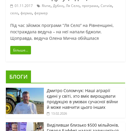
,
,
,
,
,
01.11.2017
Rivne
Дубно
Ля Село
програма
Сатиїв
,
,
село
ферма
фермер
Під час зйомок програми “Ля Село” на Рівненщині,
постраждала ведуча – на неї напали бджоли.
Щоправда, ведуча Олена Мичка обійшлася
Більше...
БЛОГИ
Дмитро Соломчук: Наші аграрії
єдині у світі, хто вміє вирощувати
продукцію в умовах сучасної війни
й може навчити цього інших
13.02.2026
Виділивши близько $500 мільйонів,
Говард Баффет надалі залишається