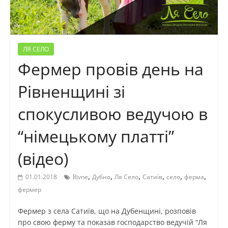
ЛЯ СЕЛО
Фермер провів день на
Рівненщині зі
спокусливою ведучою в
“німецькому платті”
(відео)
,
,
,
,
,
,
01.01.2018
Rivne
Дубно
Ля Село
Сатиїв
село
ферма
фермер
Фермер з села Сатиїв, що на Дубенщині, розповів
про свою ферму та показав господарство ведучій “Ля