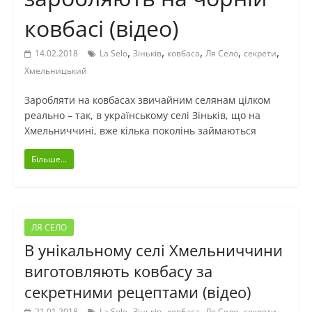
ковбасі (відео)
,
,
,
,
,
14.02.2018
La Selo
Зіньків
ковбаса
Ля Село
секрети
Хмельницький
Заробляти на ковбасах звичайним селянам цілком
реально – так, в українському селі Зіньків, що на
Хмельниччині, вже кілька поколінь займаються
Більше...
ЛЯ СЕЛО
В унікальному селі Хмельниччини
виготовляють ковбасу за
секретними рецептами (відео)
,
,
,
,
,
21.01.2018
La Selo
Зіньків
ковбаса
Ля Село
секрети