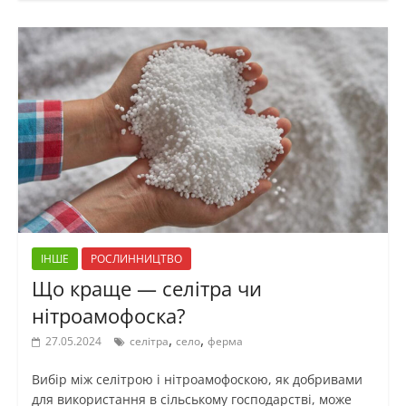
ІНШЕ
РОСЛИННИЦТВО
Що краще — селітра чи
нітроамофоска?
,
,
27.05.2024
селітра
село
ферма
Вибір між селітрою і нітроамофоскою, як добривами
для використання в сільському господарстві, може