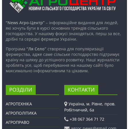
“News Агро-Центр”
– інформаційне видання для людей,
які хочуть бути в курсі основних трендів сільського
господарства. У нашому фокусі знаходяться, перш за все,
дрібні та середні фермери України.
Програма
“Ля Село”
створена для популяризації
фермерства, адже саме сільське господарство підтримує
країну на шляху до успішного розвитку. Наші журналісти
зроблять усе, щоб перебування на нашому сайті було
максимально інформативним та цікавим.
РОЗДІЛИ
КОНТАКТИ
АГРОТЕХНІКА
Україна, м. Рівне, пров.
Робітничий, 6а
АГРОПОЛІТИКА
+38 067 364 71 72
АГРОПРАВО
agroc.news@gmail.com