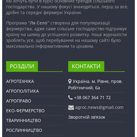
які хочуть бути в курсі основних трендів сільського
господарства. У нашому фокусі знаходяться, перш за все,
дрібні та середні фермери України.
Програма
“Ля Село”
створена для популяризації
фермерства, адже саме сільське господарство підтримує
країну на шляху до успішного розвитку. Наші журналісти
зроблять усе, щоб перебування на нашому сайті було
максимально інформативним та цікавим.
РОЗДІЛИ
КОНТАКТИ
АГРОТЕХНІКА
Україна, м. Рівне, пров.
Робітничий, 6а
АГРОПОЛІТИКА
+38 067 364 71 72
АГРОПРАВО
agroc.news@gmail.com
ЕКО-ФЕРМЕРСТВО
Зворотній зв’язок
ТВАРИННИЦТВО
РОСЛИННИЦТВО