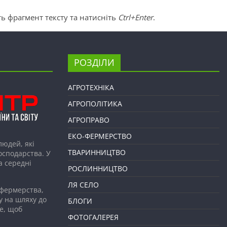
ь фрагмент тексту та натисніть
Ctrl+Enter
.
РОЗДІЛИ
АГРОТЕХНІКА
АГРОПОЛІТИКА
АГРОПРАВО
ЕКО-ФЕРМЕРСТВО
людей, які
ТВАРИННИЦТВО
господарства. У
а середні
РОСЛИННИЦТВО
ЛЯ СЕЛО
 фермерства,
у на шляху до
БЛОГИ
е, щоб
ФОТОГАЛЕРЕЯ