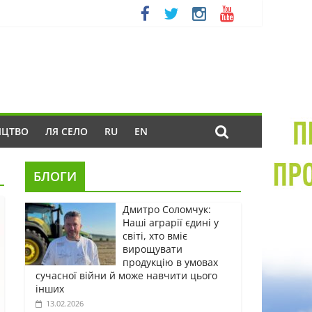
ИЦТВО
ЛЯ СЕЛО
RU
EN
БЛОГИ
Дмитро Соломчук:
Наші аграрії єдині у
світі, хто вміє
вирощувати
продукцію в умовах
сучасної війни й може навчити цього
інших
13.02.2026