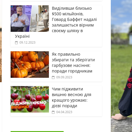
Виділивши близько
$500 мільйонів,
Говард Баффет надалі
залишається вірним
своєму шляху в
Україні
09.12.2023
Як правильно
збирати та зберігати
гарбузове насіння:
поради городникам
09.09.2023
Чим підживити
вишню весною для
кращого урожаю:
дієві поради
04.04.2023