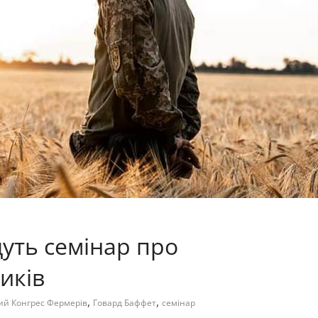
уть семінар про
иків
,
,
ий Конгрес Фермерів
Говард Баффет
семінар