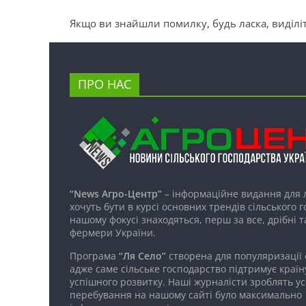
Якщо ви знайшли помилку, будь ласка, виділіт
ПРО НАС
“News Агро-Центр”
– інформаційне видання для 
хочуть бути в курсі основних трендів сільського 
нашому фокусі знаходяться, перш за все, дрібні т
фермери України.
Програма
“Ля Село”
створена для популяризації
адже саме сільське господарство підтримує країн
успішного розвитку. Наші журналісти зроблять ус
перебування на нашому сайті було максимально