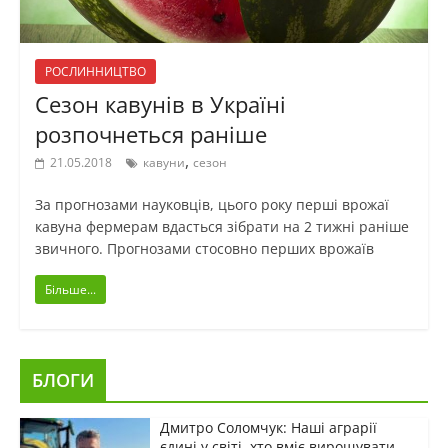
РОСЛИННИЦТВО
Сезон кавунів в Україні
розпочнеться раніше
,
21.05.2018
кавуни
сезон
За прогнозами науковців, цього року перші врожаї
кавуна фермерам вдасться зібрати на 2 тижні раніше
звичного. Прогнозами стосовно перших врожаїв
Більше...
БЛОГИ
Дмитро Соломчук: Наші аграрії
єдині у світі, хто вміє вирощувати