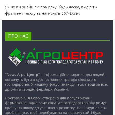
Якщо ви знайшли помилку, будь ласка, виділіть
фрагмент тексту та натисніть
Ctrl+Enter
.
ПРО НАС
“News Агро-Центр”
– інформаційне видання для людей,
які хочуть бути в курсі основних трендів сільського
господарства. У нашому фокусі знаходяться, перш за все,
дрібні та середні фермери України.
Програма
“Ля Село”
створена для популяризації
фермерства, адже саме сільське господарство підтримує
країну на шляху до успішного розвитку. Наші журналісти
зроблять усе, щоб перебування на нашому сайті було