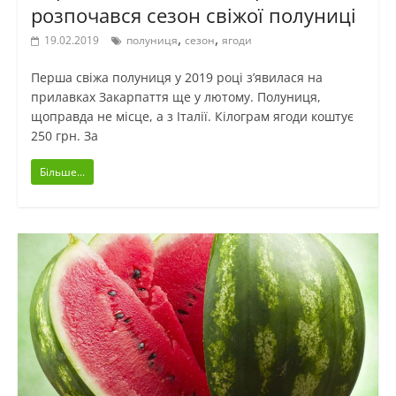
розпочався сезон свіжої полуниці
,
,
19.02.2019
полуниця
сезон
ягоди
Перша свіжа полуниця у 2019 році з’явилася на
прилавках Закарпаття ще у лютому. Полуниця,
щоправда не місце, а з Італії. Кілограм ягоди коштує
250 грн. За
Більше...