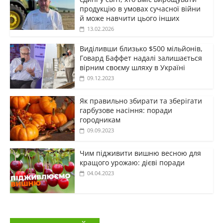
продукцію в умовах сучасної війни
й може навчити цього інших
13.02.2026
Виділивши близько $500 мільйонів,
Говард Баффет надалі залишається
вірним своєму шляху в Україні
09.12.2023
Як правильно збирати та зберігати
гарбузове насіння: поради
городникам
09.09.2023
Чим підживити вишню весною для
кращого урожаю: дієві поради
04.04.2023