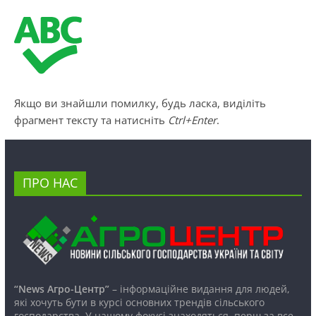
Якщо ви знайшли помилку, будь ласка, виділіть
фрагмент тексту та натисніть
Ctrl+Enter
.
ПРО НАС
“News Агро-Центр”
– інформаційне видання для людей,
які хочуть бути в курсі основних трендів сільського
господарства. У нашому фокусі знаходяться, перш за все,