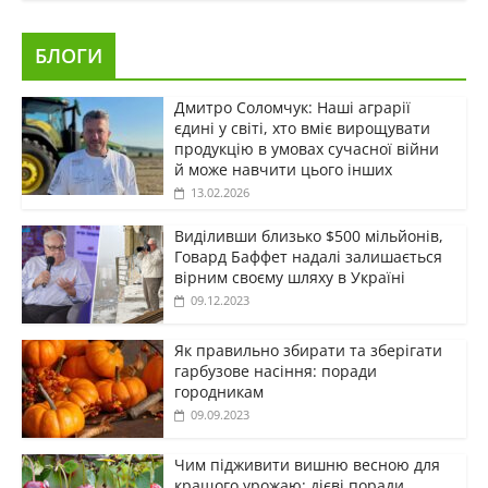
БЛОГИ
Дмитро Соломчук: Наші аграрії
єдині у світі, хто вміє вирощувати
продукцію в умовах сучасної війни
й може навчити цього інших
13.02.2026
Виділивши близько $500 мільйонів,
Говард Баффет надалі залишається
вірним своєму шляху в Україні
09.12.2023
Як правильно збирати та зберігати
гарбузове насіння: поради
городникам
09.09.2023
Чим підживити вишню весною для
кращого урожаю: дієві поради