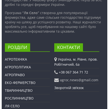
дрібні та середні фермери України.
Програма
“Ля Село”
створена для популяризації
фермерства, адже саме сільське господарство підтримує
країну на шляху до успішного розвитку. Наші журналісти
зроблять усе, щоб перебування на нашому сайті було
максимально інформативним та цікавим.
РОЗДІЛИ
КОНТАКТИ
АГРОТЕХНІКА
Україна, м. Рівне, пров.
Робітничий, 6а
АГРОПОЛІТИКА
+38 067 364 71 72
АГРОПРАВО
agroc.news@gmail.com
ЕКО-ФЕРМЕРСТВО
Зворотній зв’язок
ТВАРИННИЦТВО
РОСЛИННИЦТВО
ЛЯ СЕЛО