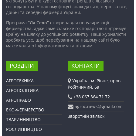
які хочуть бути в курсі основних трендів сільського
господарства. У нашому фокусі знаходяться, перш за все,
дрібні та середні фермери України.
Програма
“Ля Село”
створена для популяризації
фермерства, адже саме сільське господарство підтримує
країну на шляху до успішного розвитку. Наші журналісти
зроблять усе, щоб перебування на нашому сайті було
максимально інформативним та цікавим.
РОЗДІЛИ
КОНТАКТИ
АГРОТЕХНІКА
Україна, м. Рівне, пров.
Робітничий, 6а
АГРОПОЛІТИКА
+38 067 364 71 72
АГРОПРАВО
agroc.news@gmail.com
ЕКО-ФЕРМЕРСТВО
Зворотній зв’язок
ТВАРИННИЦТВО
РОСЛИННИЦТВО