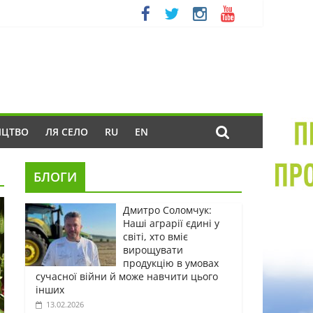
ИЦТВО
ЛЯ СЕЛО
RU
EN
БЛОГИ
Дмитро Соломчук:
Наші аграрії єдині у
світі, хто вміє
вирощувати
продукцію в умовах
сучасної війни й може навчити цього
інших
13.02.2026