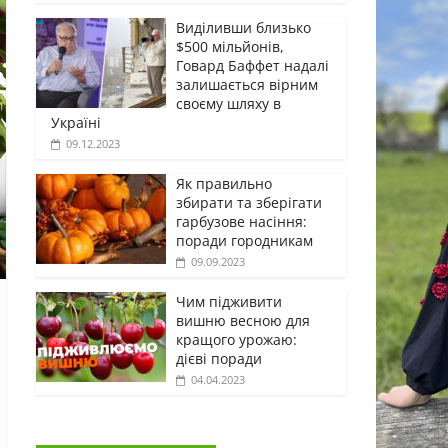
Виділивши близько
$500 мільйонів,
Говард Баффет надалі
залишається вірним
своєму шляху в
Україні
09.12.2023
Як правильно
збирати та зберігати
гарбузове насіння:
поради городникам
09.09.2023
Чим підживити
вишню весною для
кращого урожаю:
дієві поради
04.04.2023