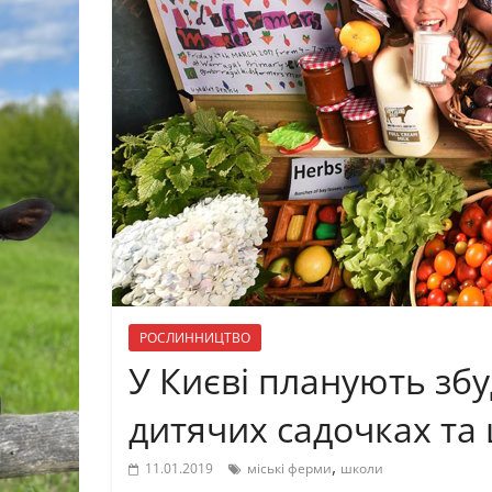
РОСЛИННИЦТВО
У Києві планують збу
дитячих садочках та
,
11.01.2019
міські ферми
школи