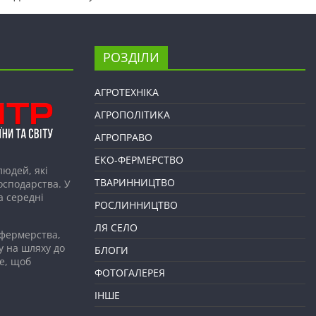
РОЗДІЛИ
АГРОТЕХНІКА
АГРОПОЛІТИКА
АГРОПРАВО
ЕКО-ФЕРМЕРСТВО
людей, які
ТВАРИННИЦТВО
господарства. У
а середні
РОСЛИННИЦТВО
ЛЯ СЕЛО
 фермерства,
у на шляху до
БЛОГИ
е, щоб
ФОТОГАЛЕРЕЯ
ІНШЕ