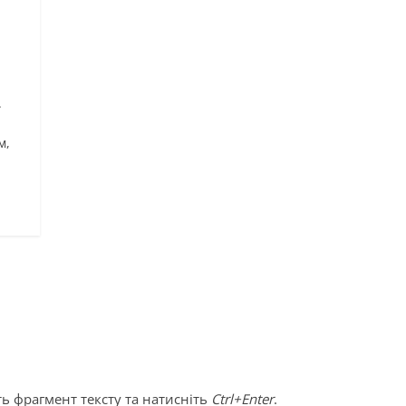
.
м,
ь фрагмент тексту та натисніть
Ctrl+Enter
.