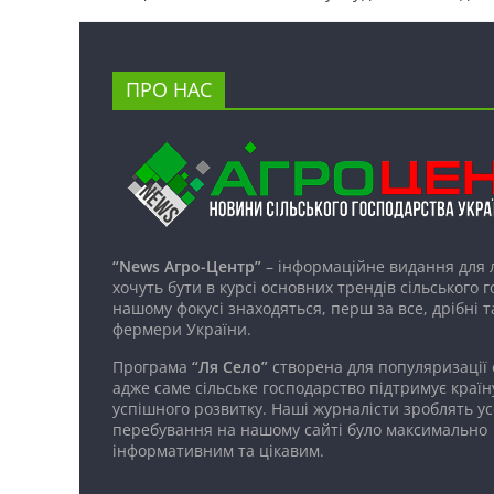
ПРО НАС
“News Агро-Центр”
– інформаційне видання для 
хочуть бути в курсі основних трендів сільського 
нашому фокусі знаходяться, перш за все, дрібні т
фермери України.
Програма
“Ля Село”
створена для популяризації
адже саме сільське господарство підтримує країн
успішного розвитку. Наші журналісти зроблять ус
перебування на нашому сайті було максимально
інформативним та цікавим.