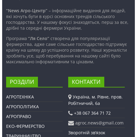
“News Агро-Центр”
– інформаційне видання для людей,
які хочуть бути в курсі основних трендів сільського
господарства. У нашому фокусі знаходяться, перш за все,
дрібні та середні фермери України.
Програма
“Ля Село”
створена для популяризації
фермерства, адже саме сільське господарство підтримує
країну на шляху до успішного розвитку. Наші журналісти
зроблять усе, щоб перебування на нашому сайті було
максимально інформативним та цікавим.
РОЗДІЛИ
КОНТАКТИ
АГРОТЕХНІКА
Україна, м. Рівне, пров.
Робітничий, 6а
АГРОПОЛІТИКА
+38 067 364 71 72
АГРОПРАВО
agroc.news@gmail.com
ЕКО-ФЕРМЕРСТВО
Зворотній зв’язок
ТВАРИННИЦТВО