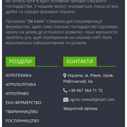
які хочуть бути в курсі основних трендів сільського
господарства. У нашому фокусі знаходяться, перш за все,
дрібні та середні фермери України.
Програма
“Ля Село”
створена для популяризації
фермерства, адже саме сільське господарство підтримує
країну на шляху до успішного розвитку. Наші журналісти
зроблять усе, щоб перебування на нашому сайті було
максимально інформативним та цікавим.
РОЗДІЛИ
КОНТАКТИ
АГРОТЕХНІКА
Україна, м. Рівне, пров.
Робітничий, 6а
АГРОПОЛІТИКА
+38 067 364 71 72
АГРОПРАВО
agroc.news@gmail.com
ЕКО-ФЕРМЕРСТВО
Зворотній зв’язок
ТВАРИННИЦТВО
РОСЛИННИЦТВО