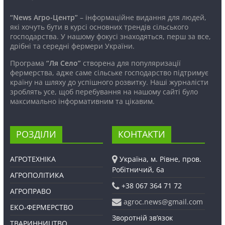
“News Агро-Центр”
– інформаційне видання для людей,
які хочуть бути в курсі основних трендів сільського
господарства. У нашому фокусі знаходяться, перш за все,
дрібні та середні фермери України.
Програма
“Ля Село”
створена для популяризації
фермерства, адже саме сільське господарство підтримує
країну на шляху до успішного розвитку. Наші журналісти
зроблять усе, щоб перебування на нашому сайті було
максимально інформативним та цікавим.
РОЗДІЛИ
КОНТАКТИ
АГРОТЕХНІКА
Україна, м. Рівне, пров.
Робітничий, 6а
АГРОПОЛІТИКА
+38 067 364 71 72
АГРОПРАВО
agroc.news@gmail.com
ЕКО-ФЕРМЕРСТВО
Зворотній зв’язок
ТВАРИННИЦТВО