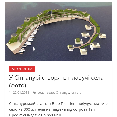
АГРОТЕХНІКА
У Сінгапурі створять плавучі села
(фото)
,
,
,
22.01.2018
вода
село
Сінгапур
стартап
Сінгапурський стартап Blue Frontiers побудує плавуче
село на 300 жителів на південь від острова Таїті.
Проект обійдеться в $60 млн