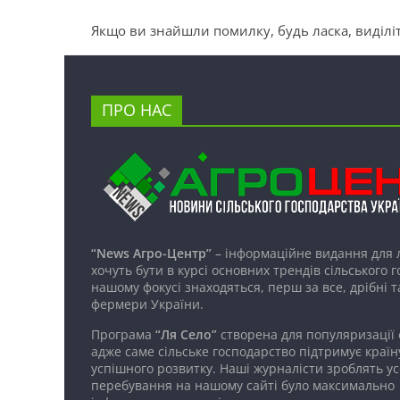
Якщо ви знайшли помилку, будь ласка, виділіт
ПРО НАС
“News Агро-Центр”
– інформаційне видання для 
хочуть бути в курсі основних трендів сільського 
нашому фокусі знаходяться, перш за все, дрібні т
фермери України.
Програма
“Ля Село”
створена для популяризації
адже саме сільське господарство підтримує країн
успішного розвитку. Наші журналісти зроблять ус
перебування на нашому сайті було максимально