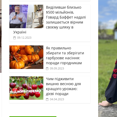
Виділивши близько
$500 мільйонів,
Говард Баффет надалі
залишається вірним
своєму шляху в
Україні
09.12.2023
Як правильно
збирати та зберігати
гарбузове насіння:
поради городникам
09.09.2023
Чим підживити
вишню весною для
кращого урожаю:
дієві поради
04.04.2023