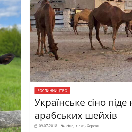
РОСЛИННИЦТВО
Українське сіно піде
арабських шейхів
,
,
09.07.2018
сіно
тюки
Херсон