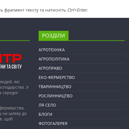
ь фрагмент тексту та натисніть
Ctrl+Enter
.
РОЗДІЛИ
АГРОТЕХНІКА
АГРОПОЛІТИКА
АГРОПРАВО
ЕКО-ФЕРМЕРСТВО
людей, які
ТВАРИННИЦТВО
господарства. У
а середні
РОСЛИННИЦТВО
ЛЯ СЕЛО
 фермерства,
у на шляху до
БЛОГИ
е, щоб
ФОТОГАЛЕРЕЯ