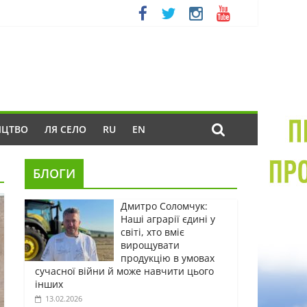
ИЦТВО
ЛЯ СЕЛО
RU
EN
БЛОГИ
Дмитро Соломчук:
Наші аграрії єдині у
світі, хто вміє
вирощувати
продукцію в умовах
сучасної війни й може навчити цього
інших
13.02.2026