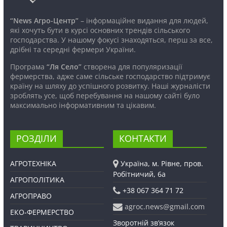
“News Агро-Центр”
– інформаційне видання для людей,
які хочуть бути в курсі основних трендів сільського
господарства. У нашому фокусі знаходяться, перш за все,
дрібні та середні фермери України.
Програма
“Ля Село”
створена для популяризації
фермерства, адже саме сільське господарство підтримує
країну на шляху до успішного розвитку. Наші журналісти
зроблять усе, щоб перебування на нашому сайті було
максимально інформативним та цікавим.
РОЗДІЛИ
КОНТАКТИ
АГРОТЕХНІКА
Україна, м. Рівне, пров.
Робітничий, 6а
АГРОПОЛІТИКА
+38 067 364 71 72
АГРОПРАВО
agroc.news@gmail.com
ЕКО-ФЕРМЕРСТВО
Зворотній зв’язок