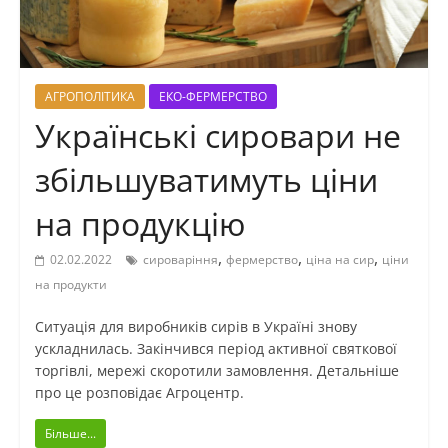
АГРОПОЛІТИКА
ЕКО-ФЕРМЕРСТВО
Українські сировари не
збільшуватимуть ціни
на продукцію
,
,
,
02.02.2022
сироваріння
фермерство
ціна на сир
ціни
на продукти
Ситуація для виробників сирів в Україні знову
ускладнилась. Закінчився період активної святкової
торгівлі, мережі скоротили замовлення. Детальніше
про це розповідає Агроцентр.
Більше...