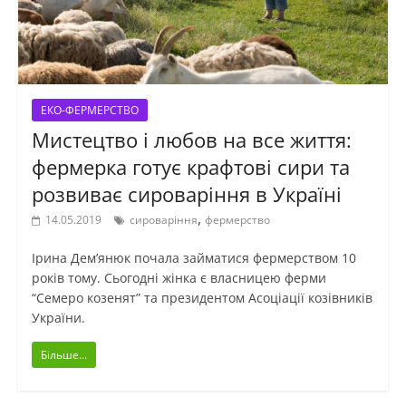
ЕКО-ФЕРМЕРСТВО
Мистецтво і любов на все життя:
фермерка готує крафтові сири та
розвиває сироваріння в Україні
,
14.05.2019
сироваріння
фермерство
Ірина Дем’янюк почала займатися фермерством 10
років тому. Сьогодні жінка є власницею ферми
“Семеро козенят” та президентом Асоціації козівників
України.
Більше...