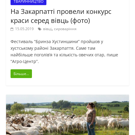
ТВАРИННИЦТВО
На Закарпатті провели конкурс
краси серед вівць (фото)
,
15.05.2019
вівці
сироваріння
Фестиваль “Бринза Хустиншини” пройшов у
хустському районі Закарпаття. Саме там
найбільше поголів’я та кількість овечих отар, пише
“Агро-Центр”.
Більше...