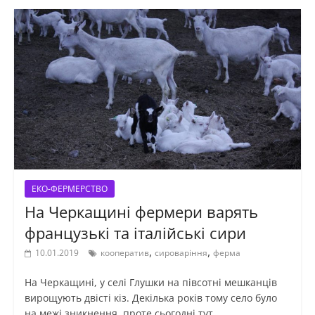
ЕКО-ФЕРМЕРСТВО
На Черкащині фермери варять
французькі та італійські сири
,
,
10.01.2019
кооператив
сироваріння
ферма
На Черкащині, у селі Глушки на півсотні мешканців
вирощують двісті кіз. Декілька років тому село було
на межі зникнення, проте сьогодні тут