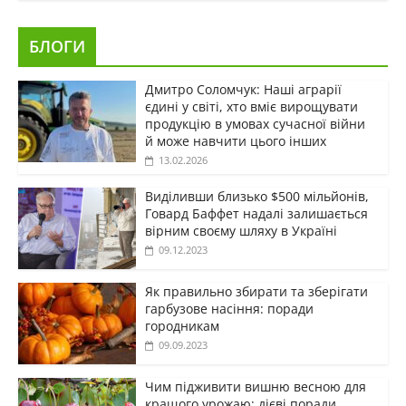
БЛОГИ
Дмитро Соломчук: Наші аграрії
єдині у світі, хто вміє вирощувати
продукцію в умовах сучасної війни
й може навчити цього інших
13.02.2026
Виділивши близько $500 мільйонів,
Говард Баффет надалі залишається
вірним своєму шляху в Україні
09.12.2023
Як правильно збирати та зберігати
гарбузове насіння: поради
городникам
09.09.2023
Чим підживити вишню весною для
кращого урожаю: дієві поради