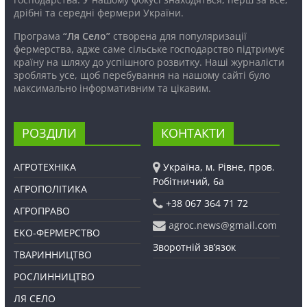
дрібні та середні фермери України.
Програма
“Ля Село”
створена для популяризації
фермерства, адже саме сільське господарство підтримує
країну на шляху до успішного розвитку. Наші журналісти
зроблять усе, щоб перебування на нашому сайті було
максимально інформативним та цікавим.
РОЗДІЛИ
КОНТАКТИ
АГРОТЕХНІКА
Україна, м. Рівне, пров.
Робітничий, 6а
АГРОПОЛІТИКА
+38 067 364 71 72
АГРОПРАВО
agroc.news@gmail.com
ЕКО-ФЕРМЕРСТВО
Зворотній зв’язок
ТВАРИННИЦТВО
РОСЛИННИЦТВО
ЛЯ СЕЛО