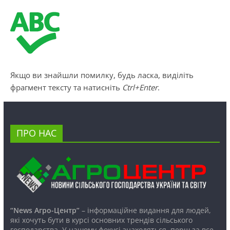
Якщо ви знайшли помилку, будь ласка, виділіть
фрагмент тексту та натисніть
Ctrl+Enter
.
ПРО НАС
“News Агро-Центр”
– інформаційне видання для людей,
які хочуть бути в курсі основних трендів сільського
господарства. У нашому фокусі знаходяться, перш за все,