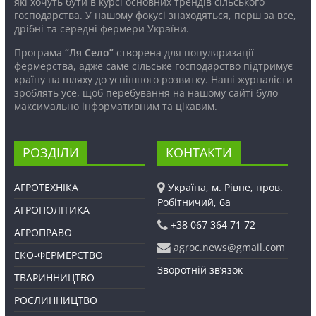
які хочуть бути в курсі основних трендів сільського
господарства. У нашому фокусі знаходяться, перш за все,
дрібні та середні фермери України.
Програма
“Ля Село”
створена для популяризації
фермерства, адже саме сільське господарство підтримує
країну на шляху до успішного розвитку. Наші журналісти
зроблять усе, щоб перебування на нашому сайті було
максимально інформативним та цікавим.
РОЗДІЛИ
КОНТАКТИ
АГРОТЕХНІКА
Україна, м. Рівне, пров.
Робітничий, 6а
АГРОПОЛІТИКА
+38 067 364 71 72
АГРОПРАВО
agroc.news@gmail.com
ЕКО-ФЕРМЕРСТВО
Зворотній зв’язок
ТВАРИННИЦТВО
РОСЛИННИЦТВО