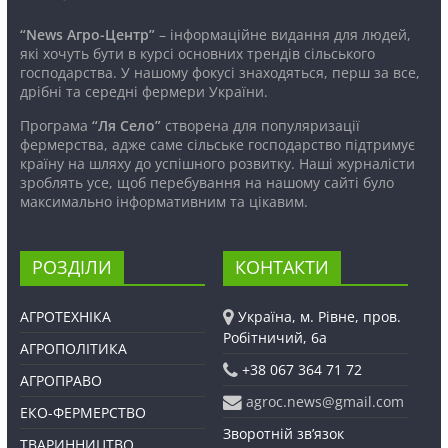
“News Агро-Центр”
– інформаційне видання для людей,
які хочуть бути в курсі основних трендів сільського
господарства. У нашому фокусі знаходяться, перш за все,
дрібні та середні фермери України.
Програма
“Ля Село”
створена для популяризації
фермерства, адже саме сільське господарство підтримує
країну на шляху до успішного розвитку. Наші журналісти
зроблять усе, щоб перебування на нашому сайті було
максимально інформативним та цікавим.
РОЗДІЛИ
КОНТАКТИ
АГРОТЕХНІКА
Україна, м. Рівне, пров.
Робітничий, 6а
АГРОПОЛІТИКА
+38 067 364 71 72
АГРОПРАВО
agroc.news@gmail.com
ЕКО-ФЕРМЕРСТВО
Зворотній зв’язок
ТВАРИННИЦТВО