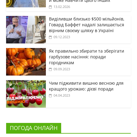
й може навчити цього інших
13.02.2026
Виділивши близько $500 мільйонів,
Говард Баффет надалі залишається
вірним своєму шляху в Україні
09.12.2023
Як правильно збирати та зберігати
гарбузове насіння: поради
городникам
09.09.2023
Чим підживити вишню весною для
кращого урожаю: дієві поради
04.04.2023
ПОГОДА ОНЛАЙН